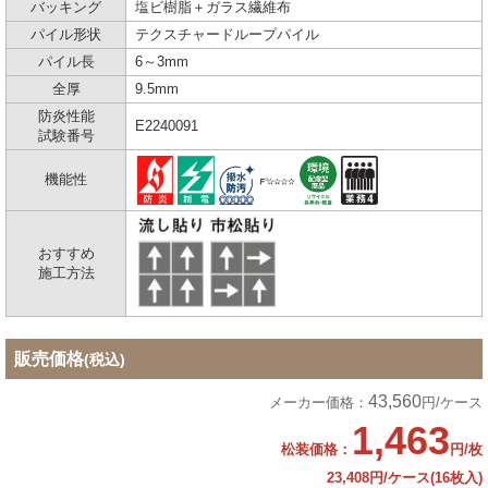
バッキング
塩ビ樹脂＋ガラス繊維布
パイル形状
テクスチャードループパイル
パイル長
6～3mm
全厚
9.5mm
防炎性能
E2240091
試験番号
機能性
おすすめ
施工方法
販売価格
(税込)
43,560
メーカー価格：
円/ケース
1,463
松装価格：
円/枚
23,408円/ケース(16枚入)