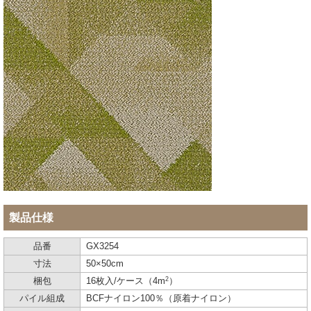
製品仕様
品番
GX3254
寸法
50×50cm
2
梱包
16枚入/ケース（4m
）
パイル組成
BCFナイロン100％（原着ナイロン）