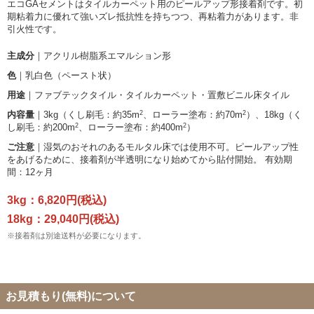
エコGAセメントはタイルカーペット用のピールアップ形接着剤です。初
期粘着力に優れて強いズレ抵抗性を持ちつつ、再粘着力があります。非
引火性です。
主成分
｜アクリル樹脂系エマルション形
色
｜乳白色（ペースト状）
用途
｜ファブテックタイル・タイルカーペット・置敷ビニル床タイル
2
2
内容量
｜3kg（くし刷毛：約35m
、ローラー塗布：約70m
）、18kg（く
2
2
し刷毛：約200m
、ローラー塗布：約400m
）
ご注意
｜湿気のおそれのあるモルタル床では使用不可。ピールアップ性
をあげるために、接着剤が半透明になり始めてから貼付開始。 有効期
間：12ヶ月
3kg：6,820円(税込)
18kg：29,040円(税込)
※接着剤は別途送料が必要になります。
お見積もり(無料)について