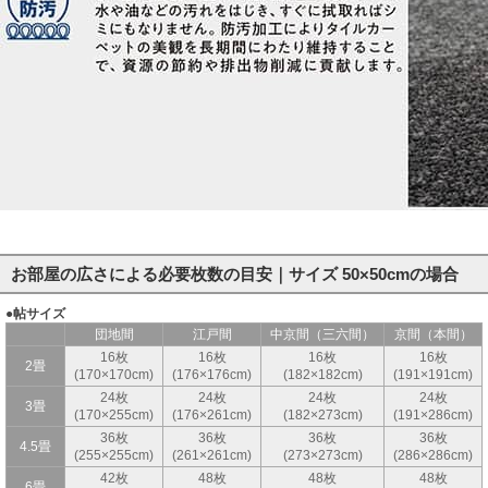
お部屋の広さによる必要枚数の目安｜サイズ 50×50cmの場合
●帖サイズ
団地間
江戸間
中京間（三六間）
京間（本間）
16枚
16枚
16枚
16枚
2畳
(170×170cm)
(176×176cm)
(182×182cm)
(191×191cm)
24枚
24枚
24枚
24枚
3畳
(170×255cm)
(176×261cm)
(182×273cm)
(191×286cm)
36枚
36枚
36枚
36枚
4.5畳
(255×255cm)
(261×261cm)
(273×273cm)
(286×286cm)
42枚
48枚
48枚
48枚
6畳