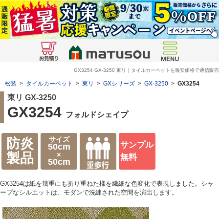
GX3254 GX-3250 東リ｜タイルカーペットを激安価格で通信販売
松装
>
タイルカーペット
>
東リ
>
GXシリーズ
>
GX-3250
>
GX3254
東リ GX-3250
GX3254
フォルドシェイプ
サイズ
防炎
サンプル
50cm
×
製品
無料
50cm
GX3254は紙を幾重にも折り重ねた様を繊細な色変化で表現しました。シャ
ープなシルエットは、モダンで洗練された空間を演出します。