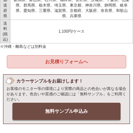
道
県、群馬県、栃木県、埼玉県、東京都、神奈川県、静岡県、岐阜
府
県、愛知県、三重県、滋賀県、京都府、大阪府、奈良県、和歌山
県
県、兵庫県
送
料
1,100円/ケース
(税
込)
※沖縄・離島などは別料金
お見積りフォームへ
カラーサンプルをお届けします！
お客様のモニター等の環境により実際の商品との色合いが異なる場合
があります。色合いや質感のご確認には「無料サンプル」をご利用く
ださい。
無料サンプル申込み