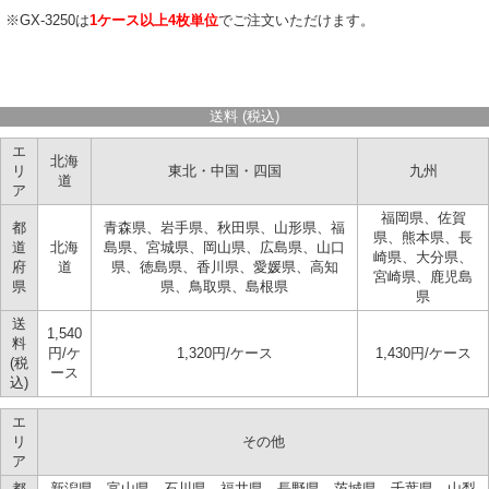
※GX-3250は
1ケース以上4枚単位
でご注文いただけます。
送料 (税込)
エ
北海
リ
東北・中国・四国
九州
道
ア
福岡県、佐賀
都
青森県、岩手県、秋田県、山形県、福
県、熊本県、長
道
北海
島県、宮城県、岡山県、広島県、山口
崎県、大分県、
府
道
県、徳島県、香川県、愛媛県、高知
宮崎県、鹿児島
県
県、鳥取県、島根県
県
送
1,540
料
円/ケ
1,320円/ケース
1,430円/ケース
(税
ース
込)
エ
リ
その他
ア
都
新潟県、富山県、石川県、福井県、長野県、茨城県、千葉県、山梨