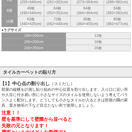
(255×340cm)
(261×352cm)
(273×364cm)
(286×382cm)
49枚
64枚
64枚
64枚
8畳
(340×340cm)
(352×352cm)
(364×364cm)
(382×382cm)
63枚
72枚
80枚
80枚
10畳
(340×425cm)
(352×440cm)
(364×455cm)
(382×477cm)
●ラグサイズ
160×200cm
12枚
200×200cm
16枚
200×250cm
20枚
タイルカーペットの貼り方
【1】中心点の割り出し
（スミだし）
部屋の縦横を計測し貼り始めの中心位置を割り出します。入り口に近い所
や人目に付き易い所に小さなサイズのタイルを使用しないよう考えてバラ
ンスよく配分します。どうしても小さなタイルが入るときは部屋の隅の家
具、置き物等の下など目立たない所で使用しましょう。
注意！！
壁を基準にして壁際から並べると
失敗の元となります！