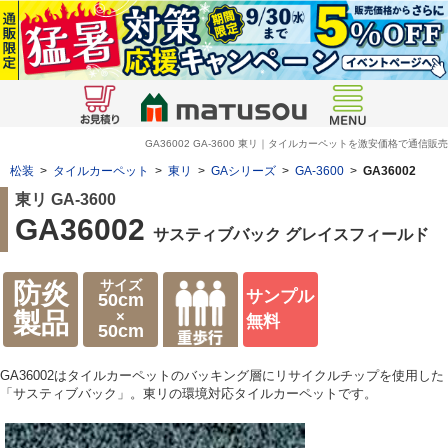
GA36002 GA-3600 東リ｜タイルカーペットを激安価格で通信販売
松装
>
タイルカーペット
>
東リ
>
GAシリーズ
>
GA-3600
>
GA36002
東リ GA-3600
GA36002
サスティブバック グレイスフィールド
サイズ
防炎
サンプル
50cm
×
製品
無料
50cm
GA36002はタイルカーペットのバッキング層にリサイクルチップを使用した
「サスティブバック」。東リの環境対応タイルカーペットです。