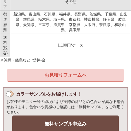
リ
その他
ア
都
新潟県、富山県、石川県、福井県、長野県、茨城県、千葉県、山梨
道
県、群馬県、栃木県、埼玉県、東京都、神奈川県、静岡県、岐阜
府
県、愛知県、三重県、滋賀県、京都府、大阪府、奈良県、和歌山
県
県、兵庫県
送
料
1,100円/ケース
(税
込)
※沖縄・離島などは別料金
お見積りフォームへ
カラーサンプルをお届けします！
お客様のモニター等の環境により実際の商品との色合いが異なる場合
があります。色合いや質感のご確認には「無料サンプル」をご利用く
ださい。
無料サンプル申込み