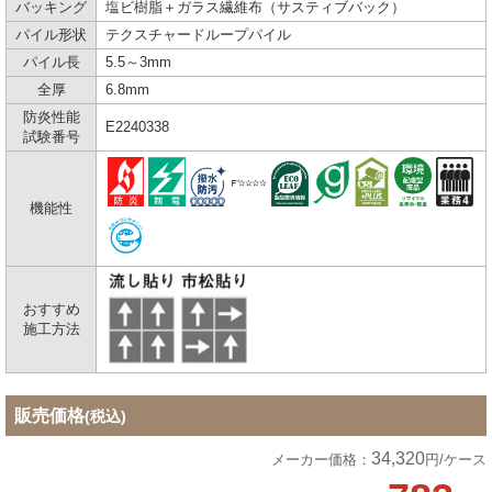
バッキング
塩ビ樹脂＋ガラス繊維布（サスティブバック）
パイル形状
テクスチャードループパイル
パイル長
5.5～3mm
全厚
6.8mm
防炎性能
E2240338
試験番号
機能性
おすすめ
施工方法
販売価格
(税込)
34,320
メーカー価格：
円/ケース