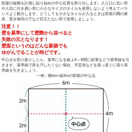
部屋の縦横を計測し貼り始めの中心位置を割り出します。入り口に近い所
や人目に付き易い所に小さなサイズのタイルを使用しないよう考えてバラ
ンスよく配分します。どうしても小さなタイルが入るときは部屋の隅の家
具、置き物等の下など目立たない所で使用しましょう。
注意！！
壁を基準にして壁際から並べると
失敗の元となります！
壁面というのはどんな新築でも
ゆがんでることが殆どです。
中心点を割り振りしたら、基準になる線上A～B間に鉛筆などで基準線を引
きます。基準線で床を汚したくない場合、手芸糸などを真っ直ぐに張り基
準線を引きましょう。
一例：横6m×縦4mの部屋の中心点