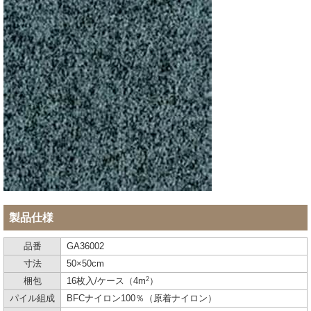
製品仕様
品番
GA36002
寸法
50×50cm
2
梱包
16枚入/ケース（4m
）
パイル組成
BFCナイロン100％（原着ナイロン）