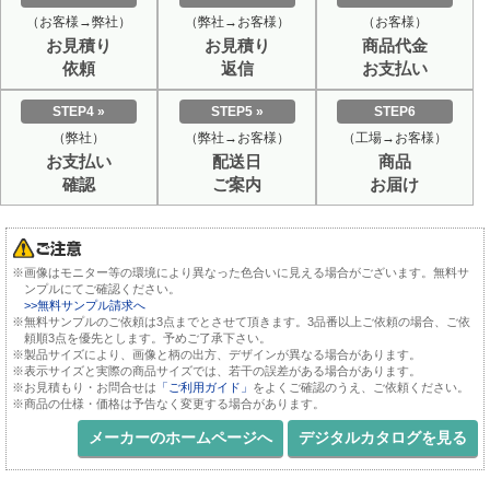
（お客様→弊社）
（弊社→お客様）
（お客様）
お見積り
お見積り
商品代金
依頼
返信
お支払い
STEP4 »
STEP5 »
STEP6
（弊社）
（弊社→お客様）
（工場→お客様）
お支払い
配送日
商品
確認
ご案内
お届け
※画像はモニター等の環境により異なった色合いに見える場合がございます。無料サ
ンプルにてご確認ください。
>>無料サンプル請求へ
※無料サンプルのご依頼は3点までとさせて頂きます。3品番以上ご依頼の場合、ご依
頼順3点を優先とします。予めご了承下さい。
※製品サイズにより、画像と柄の出方、デザインが異なる場合があります。
※表示サイズと実際の商品サイズでは、若干の誤差がある場合があります。
※お見積もり・お問合せは
「ご利用ガイド」
をよくご確認のうえ、ご依頼ください。
※商品の仕様・価格は予告なく変更する場合があります。
メーカーのホームページへ
デジタルカタログを見る