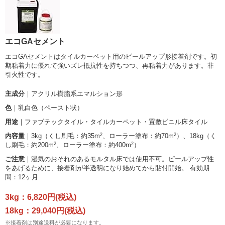
エコGAセメント
エコGAセメントはタイルカーペット用のピールアップ形接着剤です。初
期粘着力に優れて強いズレ抵抗性を持ちつつ、再粘着力があります。非
引火性です。
主成分
｜アクリル樹脂系エマルション形
色
｜乳白色（ペースト状）
用途
｜ファブテックタイル・タイルカーペット・置敷ビニル床タイル
2
2
内容量
｜3kg（くし刷毛：約35m
、ローラー塗布：約70m
）、18kg（く
2
2
し刷毛：約200m
、ローラー塗布：約400m
）
ご注意
｜湿気のおそれのあるモルタル床では使用不可。ピールアップ性
をあげるために、接着剤が半透明になり始めてから貼付開始。 有効期
間：12ヶ月
3kg：6,820円(税込)
18kg：29,040円(税込)
※接着剤は別途送料が必要になります。