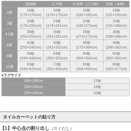
団地間
江戸間
中京間（三六間）
京間（本間）
16枚
16枚
16枚
16枚
2畳
(170×170cm)
(176×176cm)
(182×182cm)
(191×191cm)
24枚
24枚
24枚
24枚
3畳
(170×255cm)
(176×261cm)
(182×273cm)
(191×286cm)
36枚
36枚
36枚
36枚
4.5畳
(255×255cm)
(261×261cm)
(273×273cm)
(286×286cm)
42枚
48枚
48枚
48枚
6畳
(255×340cm)
(261×352cm)
(273×364cm)
(286×382cm)
49枚
64枚
64枚
64枚
8畳
(340×340cm)
(352×352cm)
(364×364cm)
(382×382cm)
63枚
72枚
80枚
80枚
10畳
(340×425cm)
(352×440cm)
(364×455cm)
(382×477cm)
●ラグサイズ
160×200cm
12枚
200×200cm
16枚
200×250cm
20枚
タイルカーペットの貼り方
【1】中心点の割り出し
（スミだし）