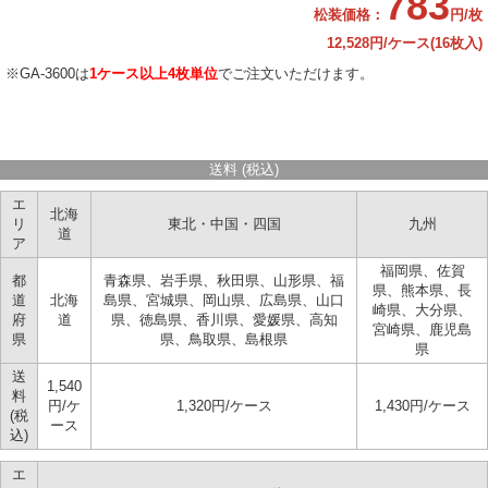
783
松装価格：
円/枚
12,528円/ケース(16枚入)
※GA-3600は
1ケース以上4枚単位
でご注文いただけます。
送料 (税込)
エ
北海
リ
東北・中国・四国
九州
道
ア
福岡県、佐賀
都
青森県、岩手県、秋田県、山形県、福
県、熊本県、長
道
北海
島県、宮城県、岡山県、広島県、山口
崎県、大分県、
府
道
県、徳島県、香川県、愛媛県、高知
宮崎県、鹿児島
県
県、鳥取県、島根県
県
送
1,540
料
円/ケ
1,320円/ケース
1,430円/ケース
(税
ース
込)
エ