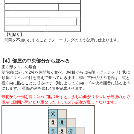
【乱貼り】
間隔を不揃いにすることでフローリングのような床に仕上ります。
【4】部屋の中央部分から並べる
正方形タイルの場合
基準線に沿って2枚を隙間無く並べ、3枚目からは階段（ピラミッド）状に
順番にタイルの目を揃えて並べていきます。特に市松貼りの場合は、縦と
横方向に貼ることに成るので、列によって方向(→↑)を決め順番に貼るよう
にします。 壁際の列を残し4面を完成させます。
最初から一列を長く並べて貼り出すと、少しの曲がりやズレが最後の方で
極端に隙間が開いたり重なったりしてズレ調整が難しくなります。