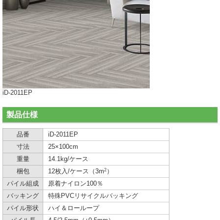
iD-2011EP
製品仕様
品番
iD-2011EP
寸法
25×100cm
重量
14.1kg/ケース
2
梱包
12枚入/ケース（3m
）
パイル組成
原着ナイロン100％
バッキング
特殊PVCリサイクルバッキング
パイル形状
ハイ＆ローループ