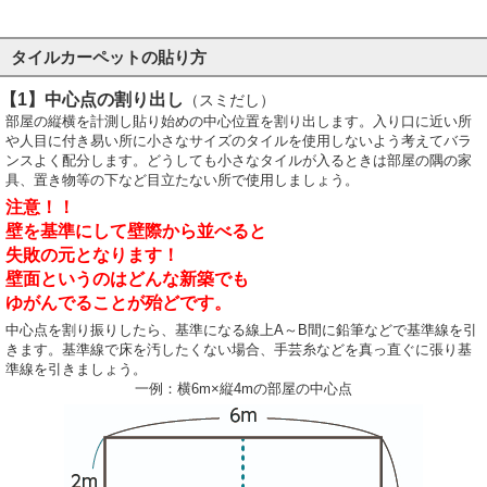
タイルカーペットの貼り方
【1】中心点の割り出し
（スミだし）
部屋の縦横を計測し貼り始めの中心位置を割り出します。入り口に近い所
や人目に付き易い所に小さなサイズのタイルを使用しないよう考えてバラ
ンスよく配分します。どうしても小さなタイルが入るときは部屋の隅の家
具、置き物等の下など目立たない所で使用しましょう。
注意！！
壁を基準にして壁際から並べると
失敗の元となります！
壁面というのはどんな新築でも
ゆがんでることが殆どです。
中心点を割り振りしたら、基準になる線上A～B間に鉛筆などで基準線を引
きます。基準線で床を汚したくない場合、手芸糸などを真っ直ぐに張り基
準線を引きましょう。
一例：横6m×縦4mの部屋の中心点