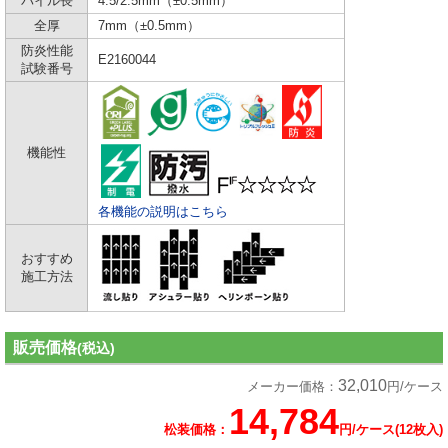
パイル長
4.5/2.5mm（±0.5mm）
全厚
7mm（±0.5mm）
防炎性能
E2160044
試験番号
機能性
各機能の説明はこちら
おすすめ
施工方法
販売価格
(税込)
32,010
メーカー価格：
円/ケース
14,784
松装価格：
円/ケース(12枚入)