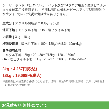
シーザーボンドEXはタイルカーペット及びOAフロア用置き敷きビニル床
タイル施工用接着剤です。 初期粘着性に優れたピールアップ型接着剤で
水性タイプなので火災の危険性がありません。
主成分
｜アクリル樹脂系エマルション形
適正下地
｜モルタル下地、OA・塩ビタイル下地
内容量
｜3kg、18kg
2
2
標準使用量
｜吸水性下地：100～120g/m
(8.3～10m
/kg)
参考塗布面積
2
2
モルタル下地：3kg：20～30m
/18kg：120～180m
2
2
OA・塩ビタイル下地：3kg：25～37m
/18kg：150～220m
3kg：4,257円(税込)
18kg：19,668円(税込)
※接着剤は別途送料が必要になります。送料：税込880円/個(北海道、九州、沖縄およ
び離島などは別料金)
お見積もり(無料)について