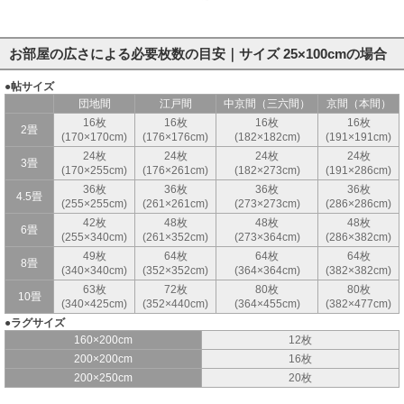
お部屋の広さによる必要枚数の目安｜サイズ 25×100cmの場合
●帖サイズ
団地間
江戸間
中京間（三六間）
京間（本間）
16枚
16枚
16枚
16枚
2畳
(170×170cm)
(176×176cm)
(182×182cm)
(191×191cm)
24枚
24枚
24枚
24枚
3畳
(170×255cm)
(176×261cm)
(182×273cm)
(191×286cm)
36枚
36枚
36枚
36枚
4.5畳
(255×255cm)
(261×261cm)
(273×273cm)
(286×286cm)
42枚
48枚
48枚
48枚
6畳
(255×340cm)
(261×352cm)
(273×364cm)
(286×382cm)
49枚
64枚
64枚
64枚
8畳
(340×340cm)
(352×352cm)
(364×364cm)
(382×382cm)
63枚
72枚
80枚
80枚
10畳
(340×425cm)
(352×440cm)
(364×455cm)
(382×477cm)
●ラグサイズ
160×200cm
12枚
200×200cm
16枚
200×250cm
20枚