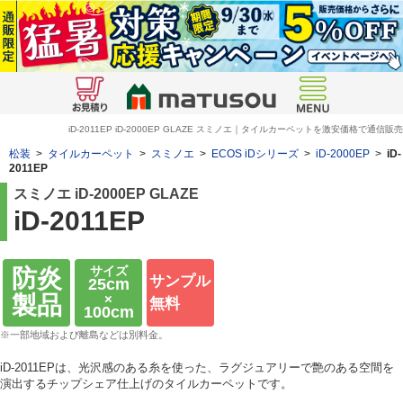
iD-2011EP iD-2000EP GLAZE スミノエ｜タイルカーペットを激安価格で通信販売
松装
>
タイルカーペット
>
スミノエ
>
ECOS iDシリーズ
>
iD-2000EP
>
iD-
2011EP
スミノエ iD-2000EP GLAZE
iD-2011EP
サイズ
防炎
サンプル
25cm
×
製品
無料
100cm
※一部地域および離島などは別料金。
iD-2011EPは、光沢感のある糸を使った、ラグジュアリーで艶のある空間を
演出するチップシェア仕上げのタイルカーペットです。