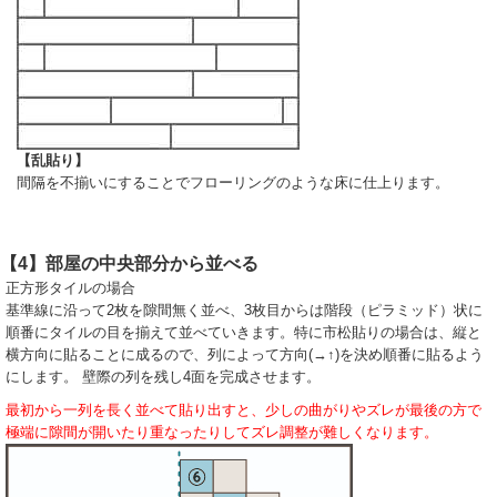
【乱貼り】
間隔を不揃いにすることでフローリングのような床に仕上ります。
【4】部屋の中央部分から並べる
正方形タイルの場合
基準線に沿って2枚を隙間無く並べ、3枚目からは階段（ピラミッド）状に
順番にタイルの目を揃えて並べていきます。特に市松貼りの場合は、縦と
横方向に貼ることに成るので、列によって方向(→↑)を決め順番に貼るよう
にします。 壁際の列を残し4面を完成させます。
最初から一列を長く並べて貼り出すと、少しの曲がりやズレが最後の方で
極端に隙間が開いたり重なったりしてズレ調整が難しくなります。