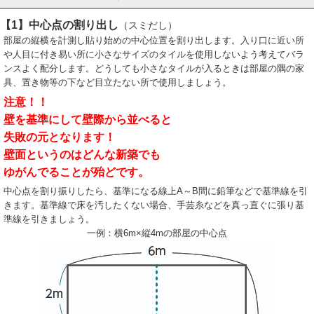
【1】中心点の割り出し
（スミだし）
部屋の縦横を計測し貼り始めの中心位置を割り出します。入り口に近い所
や人目に付き易い所に小さなサイズのタイルを使用しないよう考えてバラ
ンスよく配分します。どうしても小さなタイルが入るときは部屋の隅の家
具、置き物等の下など目立たない所で使用しましょう。
注意！！
壁を基準にして壁際から並べると
失敗の元となります！
壁面というのはどんな新築でも
ゆがんでることが殆どです。
中心点を割り振りしたら、基準になる線上A～B間に鉛筆などで基準線を引
きます。基準線で床を汚したくない場合、手芸糸などを真っ直ぐに張り基
準線を引きましょう。
一例：横6m×縦4mの部屋の中心点