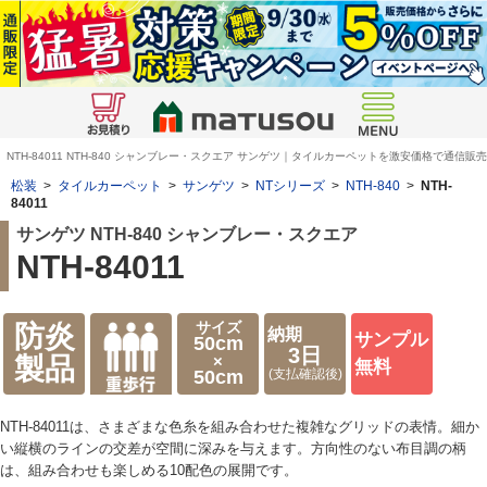
NTH-84011 NTH-840 シャンブレー・スクエア サンゲツ｜タイルカーペットを激安価格で通信販売
松装
>
タイルカーペット
>
サンゲツ
>
NTシリーズ
>
NTH-840
>
NTH-
84011
サンゲツ NTH-840 シャンブレー・スクエア
NTH-84011
サイズ
防炎
納期
サンプル
50cm
3日
×
製品
無料
50cm
(支払確認後)
NTH-84011は、さまざまな色糸を組み合わせた複雑なグリッドの表情。細か
い縦横のラインの交差が空間に深みを与えます。方向性のない布目調の柄
は、組み合わせも楽しめる10配色の展開です。