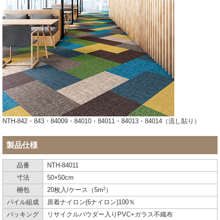
NTH-842・843・84009・84010・84011・84013・84014（流し貼り）
製品仕様
品番
NTH-84011
寸法
50×50cm
2
梱包
20枚入/ケース（5m
）
パイル組成
原着ナイロン(6ナイロン)100％
バッキング
リサイクルパウダー入りPVC+ガラス不織布