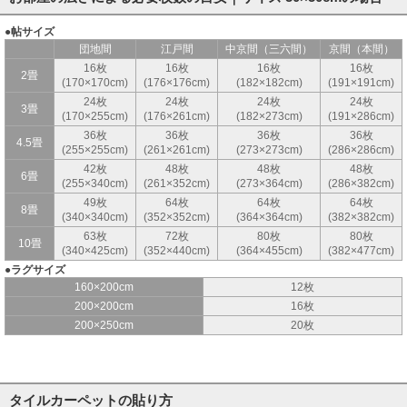
●帖サイズ
団地間
江戸間
中京間（三六間）
京間（本間）
16枚
16枚
16枚
16枚
2畳
(170×170cm)
(176×176cm)
(182×182cm)
(191×191cm)
24枚
24枚
24枚
24枚
3畳
(170×255cm)
(176×261cm)
(182×273cm)
(191×286cm)
36枚
36枚
36枚
36枚
4.5畳
(255×255cm)
(261×261cm)
(273×273cm)
(286×286cm)
42枚
48枚
48枚
48枚
6畳
(255×340cm)
(261×352cm)
(273×364cm)
(286×382cm)
49枚
64枚
64枚
64枚
8畳
(340×340cm)
(352×352cm)
(364×364cm)
(382×382cm)
63枚
72枚
80枚
80枚
10畳
(340×425cm)
(352×440cm)
(364×455cm)
(382×477cm)
●ラグサイズ
160×200cm
12枚
200×200cm
16枚
200×250cm
20枚
タイルカーペットの貼り方