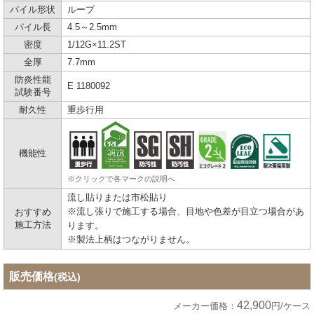
パイル形状
ループ
パイル長
4.5～2.5mm
密度
1/12G×11.2ST
全厚
7.7mm
防炎性能
E 1180092
試験番号
耐久性
重歩行用
機能性
※クリックで各マークの説明へ
流し貼りまたは市松貼り
※流し張りで施工する場合、目地や色差が目立つ場合があ
おすすめ
施工方法
ります。
※製法上柄はつながりません。
販売価格
(税込)
42,900
メーカー価格：
円/ケース