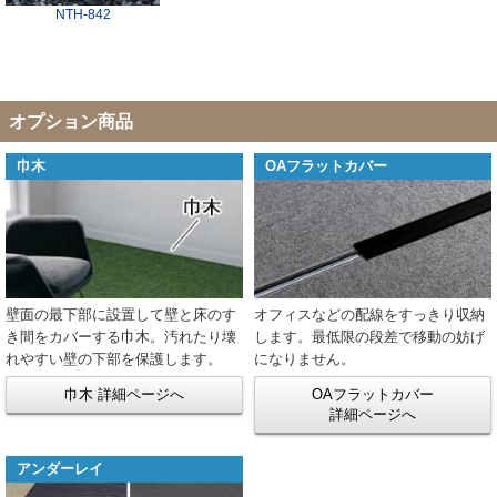
NTH-842
オプション商品
巾木
OAフラットカバー
壁面の最下部に設置して壁と床のす
オフィスなどの配線をすっきり収納
き間をカバーする巾木。汚れたり壊
します。最低限の段差で移動の妨げ
れやすい壁の下部を保護します。
になりません。
巾木 詳細ページへ
OAフラットカバー
詳細ページへ
アンダーレイ