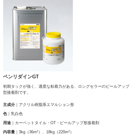
ベンリダインGT
初期タックが強く、適度な粘着力がある、ロングセラーのピールアップ
型接着剤です。
主成分
｜アクリル樹脂系エマルション形
色
｜乳白色
用途
｜カーペットタイル・OT・ピールアップ形接着剤
2
2
内容量
｜3kg（36m
）、18kg（220m
）