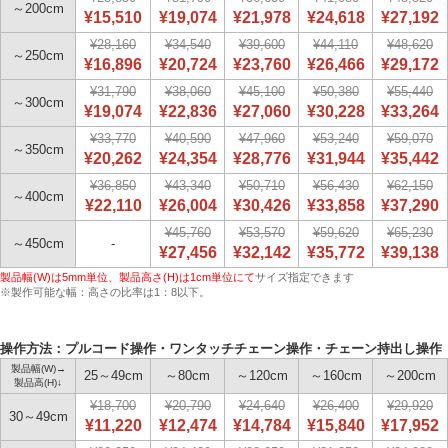
～200cm
¥15,510
¥19,074
¥21,978
¥24,618
¥27,192
¥28,160
¥34,540
¥39,600
¥44,110
¥48,620
～250cm
¥16,896
¥20,724
¥23,760
¥26,466
¥29,172
¥31,790
¥38,060
¥45,100
¥50,380
¥55,440
～300cm
¥19,074
¥22,836
¥27,060
¥30,228
¥33,264
¥33,770
¥40,590
¥47,960
¥53,240
¥59,070
～350cm
¥20,262
¥24,354
¥28,776
¥31,944
¥35,442
¥36,850
¥43,340
¥50,710
¥56,430
¥62,150
～400cm
¥22,110
¥26,004
¥30,426
¥33,858
¥37,290
¥45,760
¥53,570
¥59,620
¥65,230
～450cm
-
¥27,456
¥32,142
¥35,772
¥39,138
製品幅(W)は5mm単位、製品高さ(H)は1cm単位にて
サイズ指定できます
※製作可能な幅：高さの比率は1：8以下。
操作方法：プルコード操作・ワンタッチチェーン操作・チェーン持出し操作
製品幅(W)→
25～49cm
～80cm
～120cm
～160cm
～200cm
製品高(H)↓
¥18,700
¥20,790
¥24,640
¥26,400
¥29,920
30～49cm
¥11,220
¥12,474
¥14,784
¥15,840
¥17,952