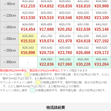
¥20,350
¥24,420
¥28,050
¥31,350
¥34,980
～80cm
¥12,210
¥14,652
¥16,830
¥18,810
¥20,988
¥22,550
¥25,850
¥30,910
¥34,320
¥38,500
～120cm
¥13,530
¥15,510
¥18,546
¥20,592
¥23,100
¥24,090
¥29,480
¥33,770
¥37,730
¥41,910
～160cm
¥14,454
¥17,688
¥20,262
¥22,638
¥25,146
¥25,850
¥31,790
¥36,630
¥41,030
¥45,320
～200cm
¥15,510
¥19,074
¥21,978
¥24,618
¥27,192
¥28,160
¥34,540
¥39,600
¥44,110
¥48,620
～250cm
¥16,896
¥20,724
¥23,760
¥26,466
¥29,172
¥38,060
¥45,100
¥50,380
¥55,440
～300cm
-
¥22,836
¥27,060
¥30,228
¥33,264
製品幅(W)は5mm単位、製品高さ(H)は1cm単位にて
サイズ指定できます
※プルコード操作：
の範囲は製作不可。製作可能な幅・高さの比率は1:4以下。ただし
幅64.5cm以下は1:3以下。また幅30cm以上での製作。
※ワンタッチチェーン操作：
の範囲は製作不可。製作可能な幅・高さの比率は1:4以
下。ただし幅64.5cm以下は1:3以下。また幅32cm以上での製作。
※チェーン持出し操作：
の範囲は製作不可。製作可能な幅・高さの比率は1:8以下。
物流諸経費