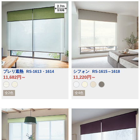
プレリ遮熱
シフォン
RS-1613・1614
RS-1615～1618
11,682円～
11,220円～
全2色
全4色