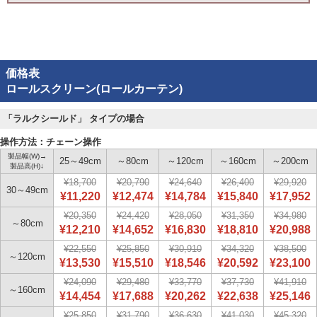
価格表
ロールスクリーン(ロールカーテン)
「ラルクシールド」 タイプの場合
操作方法：チェーン操作
製品幅(W)→
25～49cm
～80cm
～120cm
～160cm
～200cm
製品高(H)↓
¥18,700
¥20,790
¥24,640
¥26,400
¥29,920
30～49cm
¥11,220
¥12,474
¥14,784
¥15,840
¥17,952
¥20,350
¥24,420
¥28,050
¥31,350
¥34,980
～80cm
¥12,210
¥14,652
¥16,830
¥18,810
¥20,988
¥22,550
¥25,850
¥30,910
¥34,320
¥38,500
～120cm
¥13,530
¥15,510
¥18,546
¥20,592
¥23,100
¥24,090
¥29,480
¥33,770
¥37,730
¥41,910
～160cm
¥14,454
¥17,688
¥20,262
¥22,638
¥25,146
¥25,850
¥31,790
¥36,630
¥41,030
¥45,320