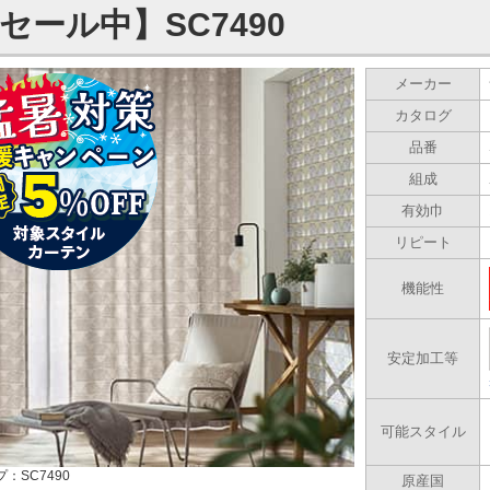
セール中】SC7490
メーカー
カタログ
品番
組成
有効巾
リピート
機能性
安定加工等
可能スタイル
：SC7490
原産国