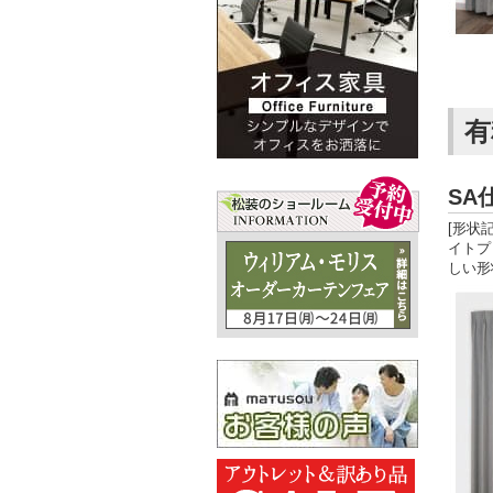
有
S
[形状
イトプ
しい形