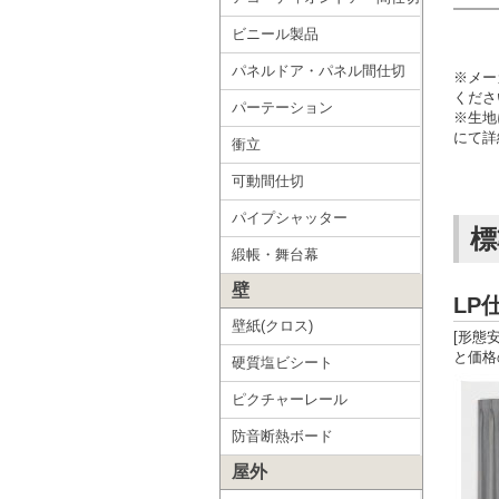
ビニール製品
パネルドア・パネル間仕切
※メー
くださ
パーテーション
※生地
にて詳
衝立
可動間仕切
パイプシャッター
標
緞帳・舞台幕
壁
L
壁紙(クロス)
[形態
と価格
硬質塩ビシート
ピクチャーレール
防音断熱ボード
屋外