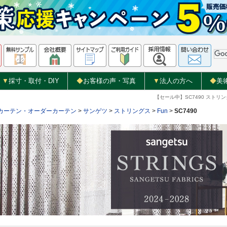
▼
採寸・取付・DIY
◆
お客様の声・写真
▼
法人の方へ
◆
美
【セール中】SC7490 スト
カーテン・オーダーカーテン
>
サンゲツ
>
ストリングス
>
Fun
>
SC7490