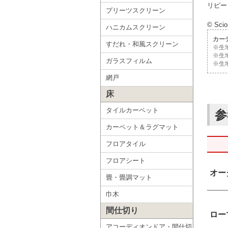
リピー
プリーツスクリーン
© Scio
ハニカムスクリーン
カー
すだれ・和風スクリーン
※生
※生
ガラスフィルム
※生
網戸
床
タイルカーペット
参
カーペット＆ラグマット
フロアタイル
フロアシート
オー
畳・畳調マット
巾木
間仕切り
ロー
アコーディオンドア・間仕切