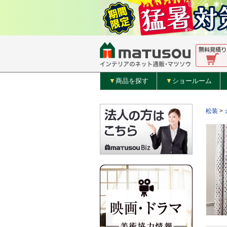
▼
商品を探す
▼
ショールーム
松装
>