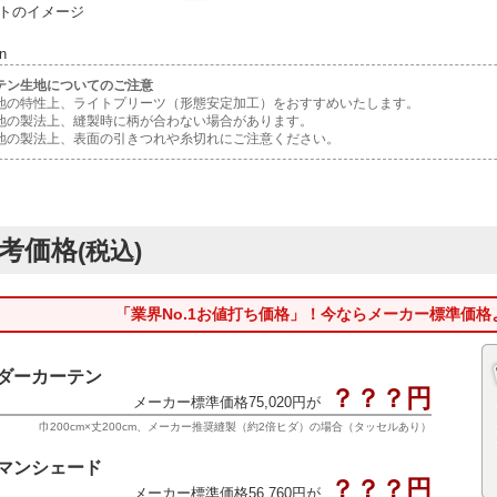
トのイメージ
n
テン生地についてのご注意
地の特性上、ライトプリーツ（形態安定加工）をおすすめいたします。
地の製法上、縫製時に柄が合わない場合があります。
地の製法上、表面の引きつれや糸切れにご注意ください。
考価格
(税込)
「業界No.1お値打ち価格」！今ならメーカー標準価
ダーカーテン
？？？円
メーカー標準価格75,020円が
巾200cm×丈200cm、メーカー推奨縫製（約2倍ヒダ）の場合（タッセルあり）
マンシェード
？？？円
メーカー標準価格56,760円が