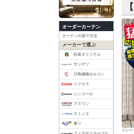
【
オーダーカーテン
カーテンの採寸方法
メーカーで選ぶ
松装オリジナル
サンゲツ
川島織物セルコン
リリカラ
シンコール
アスワン
スミノエ
東リ
ドレープ
フェデポリマーブル