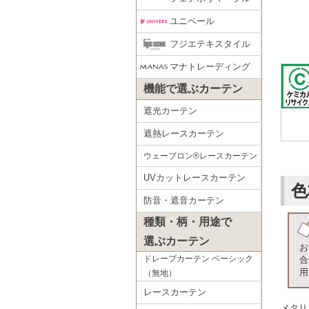
ユニベール
フジエテキスタイル
マナトレーディング
機能で選ぶカーテン
遮光カーテン
遮熱レースカーテン
ウェーブロン®レースカーテン
UVカットレースカーテン
色
防音・遮音カーテン
種類・柄・用途で
選ぶカーテン
お
ドレープカーテン ベーシック
合
用
（無地）
レースカーテン
メタリ