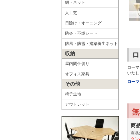
網・ネット
人工芝
日除け・オーニング
防炎・不燃シート
防風・防雪・建築養生ネット
ロ
収納
屋内間仕切り
ローマ
いたし
オフィス家具
ローマ
その他
椅子生地
アウトレット
無
商
商品
タン