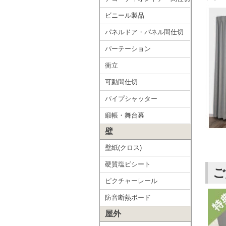
ビニール製品
パネルドア・パネル間仕切
パーテーション
衝立
可動間仕切
パイプシャッター
緞帳・舞台幕
壁
壁紙(クロス)
硬質塩ビシート
ご
ピクチャーレール
防音断熱ボード
屋外