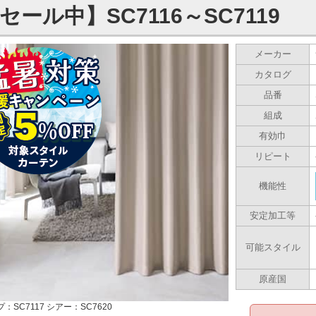
セール中】SC7116～SC7119
メーカー
カタログ
品番
組成
有効巾
リピート
機能性
安定加工等
可能スタイル
原産国
：SC7117 シアー：SC7620