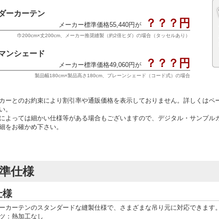
ダーカーテン
？？？円
メーカー標準価格55,440円が
巾200cm×丈200cm、メーカー推奨縫製（約2倍ヒダ）の場合（タッセルあり）
マンシェード
？？？円
メーカー標準価格49,060円が
製品幅180cm×製品高さ180cm、プレーンシェード（コード式）の場合
カーとのお約束により割引率や通販価格を表示しておりません。詳しくはペ
い。
によっては細かい仕様等がある場合もございますので、デジタル・サンプル
細をお確かめ下さい。
準仕様
仕様
ーカーテンのスタンダードな縫製仕様で、さまざまな吊り元に対応できます
ツ：熱加工なし