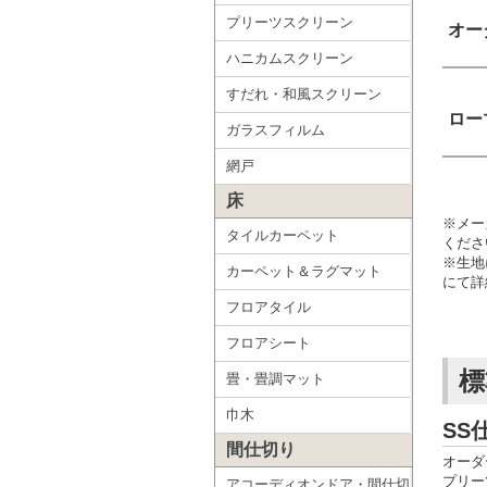
プリーツスクリーン
オー
ハニカムスクリーン
すだれ・和風スクリーン
ロー
ガラスフィルム
網戸
床
※メー
タイルカーペット
くださ
※生地
カーペット＆ラグマット
にて詳
フロアタイル
フロアシート
標
畳・畳調マット
巾木
SS
間仕切り
オーダ
プリー
アコーディオンドア・間仕切