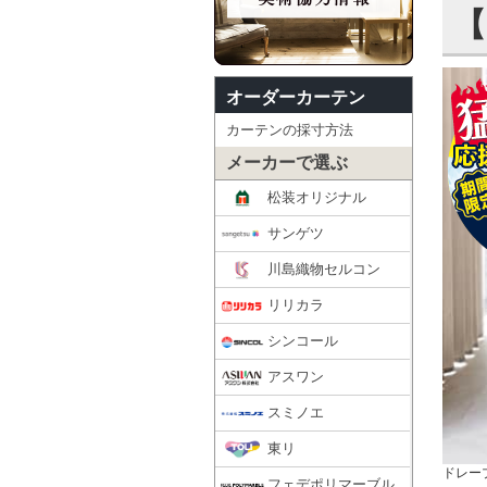
【
オーダーカーテン
カーテンの採寸方法
メーカーで選ぶ
松装オリジナル
サンゲツ
川島織物セルコン
リリカラ
シンコール
アスワン
スミノエ
東リ
ドレープ
フェデポリマーブル