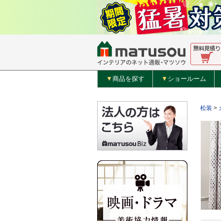
▼
商品を探す
▼
ショールーム
松装
>