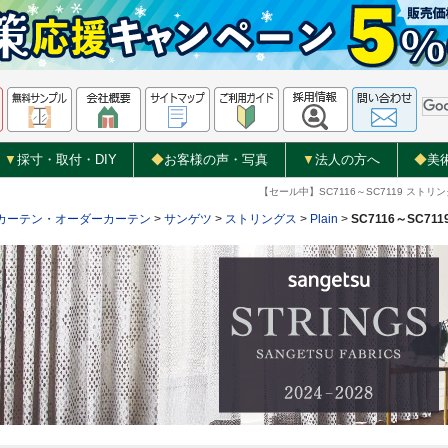
▼
採寸・取付・DIY
◆
お客様の声・写真
▼
法人の方へ
◆
美
【セール中】SC7116～SC7119 ス
カーテン・オーダーカーテン
>
サンゲツ
>
ストリングス
>
Plain
>
SC7116～SC711