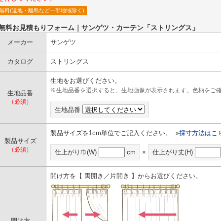
無料(遠地・離島など一部地域除く)
●無料お見積もりフォーム｜サンゲツ・カーテン「ストリングス」
メーカー
サンゲツ
カタログ
ストリングス
生地をお選びください。
※生地品番を選択すると、生地画像が表示されます。色柄をご
生地品番
（必須）
生地品番
製品サイズを1cm単位でご記入ください。 »
採寸方法はこ
製品サイズ
（必須）
仕上がり巾(W)
cm
×
仕上がり丈(H)
開け方を【 両開き／片開き 】からお選びください。
開け方