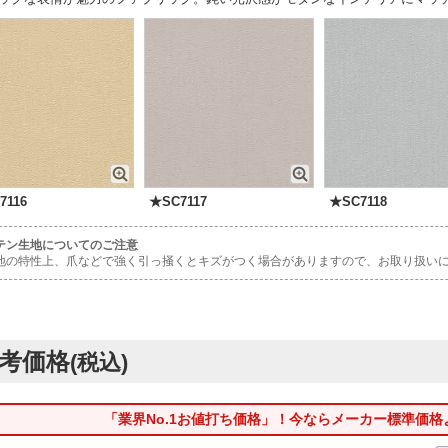
7116
★SC7117
★SC7118
テン生地についてのご注意
地の特性上、爪などで強く引っ掻くとキズがつく場合がありますので、お取り扱い
考価格
(税込)
「業界No.1お値打ち価格」！今ならメーカー標準価