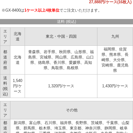
27,888円/ケース(16枚入)
※GX-8400は
1ケース以上4枚単位
でご注文いただけます。
送料 (税込)
エ
北海
リ
東北・中国・四国
九州
道
ア
福岡県、佐賀
都
青森県、岩手県、秋田県、山形県、福
県、熊本県、長
道
北海
島県、宮城県、岡山県、広島県、山口
崎県、大分県、
府
道
県、徳島県、香川県、愛媛県、高知
宮崎県、鹿児島
県
県、鳥取県、島根県
県
送
1,540
料
円/ケ
1,320円/ケース
1,430円/ケース
(税
ース
込)
エ
リ
その他
ア
都
新潟県、富山県、石川県、福井県、長野県、茨城県、千葉県、山梨
道
県、群馬県、栃木県、埼玉県、東京都、神奈川県、静岡県、岐阜