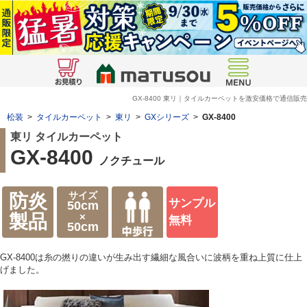
GX-8400 東リ｜タイルカーペットを激安価格で通信販売
松装
>
タイルカーペット
>
東リ
>
GXシリーズ
>
GX-8400
東リ タイルカーペット
GX-8400
ノクチュール
サイズ
防炎
サンプル
50cm
×
製品
無料
50cm
GX-8400は糸の撚りの違いが生み出す繊細な風合いに波柄を重ね上質に仕上
げました。