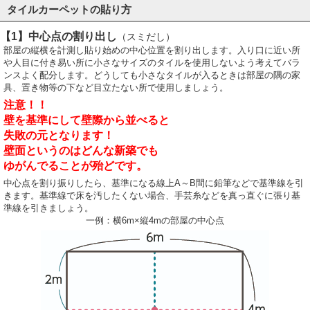
タイルカーペットの貼り方
【1】中心点の割り出し
（スミだし）
部屋の縦横を計測し貼り始めの中心位置を割り出します。入り口に近い所
や人目に付き易い所に小さなサイズのタイルを使用しないよう考えてバラ
ンスよく配分します。どうしても小さなタイルが入るときは部屋の隅の家
具、置き物等の下など目立たない所で使用しましょう。
注意！！
壁を基準にして壁際から並べると
失敗の元となります！
壁面というのはどんな新築でも
ゆがんでることが殆どです。
中心点を割り振りしたら、基準になる線上A～B間に鉛筆などで基準線を引
きます。基準線で床を汚したくない場合、手芸糸などを真っ直ぐに張り基
準線を引きましょう。
一例：横6m×縦4mの部屋の中心点