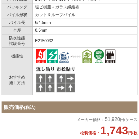
バッキング
塩ビ樹脂＋ガラス繊維布
パイル形状
カット＆ループパイル
パイル長
6/4.5mm
全厚
8.5mm
防炎性能
E2150032
試験番号
機能性
おすすめ
施工方法
販売価格
(税込)
51,920
メーカー価格：
円/ケース
1,743
松装価格：
円/枚