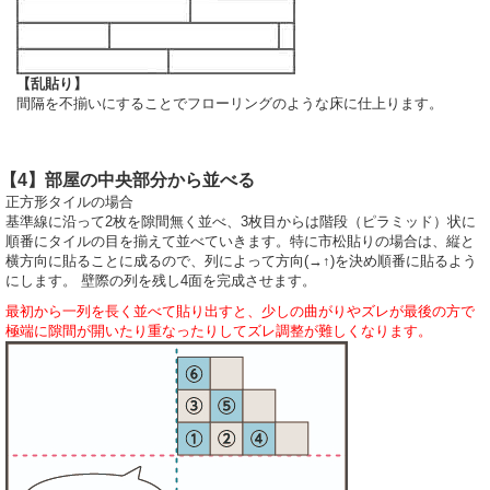
【乱貼り】
間隔を不揃いにすることでフローリングのような床に仕上ります。
【4】部屋の中央部分から並べる
正方形タイルの場合
基準線に沿って2枚を隙間無く並べ、3枚目からは階段（ピラミッド）状に
順番にタイルの目を揃えて並べていきます。特に市松貼りの場合は、縦と
横方向に貼ることに成るので、列によって方向(→↑)を決め順番に貼るよう
にします。 壁際の列を残し4面を完成させます。
最初から一列を長く並べて貼り出すと、少しの曲がりやズレが最後の方で
極端に隙間が開いたり重なったりしてズレ調整が難しくなります。