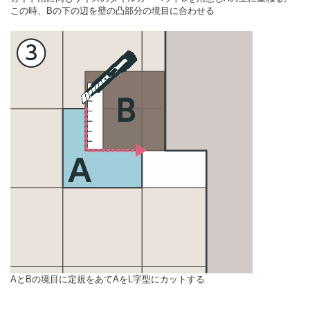
この時、Bの下の辺を壁の凸部分の境目に合わせる
AとBの境目に定規をあてAをL字型にカットする