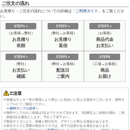
ご注文の流れ
お見積り・ご注文の流れについての詳細は「
ご利用ガイド
」をご覧くださ
い。
STEP1 »
STEP2 »
STEP3 »
（お客様→弊社）
（弊社→お客様）
（お客様）
お見積り
お見積り
商品代金
依頼
返信
お支払い
STEP4 »
STEP5 »
STEP6
（弊社）
（弊社→お客様）
（工場→お客様）
お支払い
配送日
商品
確認
ご案内
お届け
※画像はモニター等の環境により異なった色合いに見える場合がございます。無料サ
ンプルにてご確認ください。
>>無料サンプル請求へ
※無料サンプルのご依頼は3点までとさせて頂きます。3品番以上ご依頼の場合、ご依
頼順3点を優先とします。予めご了承下さい。
※製品サイズにより、画像と柄の出方、デザインが異なる場合があります。
※表示サイズと実際の商品サイズでは、若干の誤差がある場合があります。
※お見積もり・お問合せは
「ご利用ガイド」
をよくご確認のうえ、ご依頼ください。