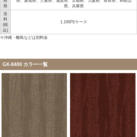
府
県、愛知県、三重県、滋賀県、京都府、大阪府、奈良県、和歌山
県
県、兵庫県
送
料
1,100円/ケース
(税
込)
※沖縄・離島などは別料金
GX-8400 カラー一覧