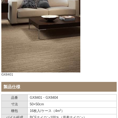
GX8401
製品仕様
品番
GX8401・GX8404
寸法
50×50cm
2
梱包
16枚入/ケース（4m
）
パイル組成
BCFナイロン100％（原着ナイロン）