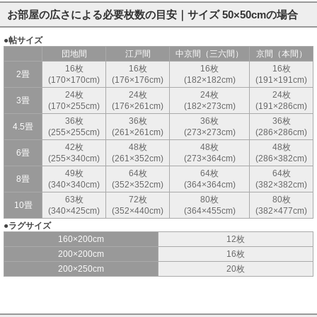
お部屋の広さによる必要枚数の目安｜サイズ 50×50cmの場合
●帖サイズ
団地間
江戸間
中京間（三六間）
京間（本間）
16枚
16枚
16枚
16枚
2畳
(170×170cm)
(176×176cm)
(182×182cm)
(191×191cm)
24枚
24枚
24枚
24枚
3畳
(170×255cm)
(176×261cm)
(182×273cm)
(191×286cm)
36枚
36枚
36枚
36枚
4.5畳
(255×255cm)
(261×261cm)
(273×273cm)
(286×286cm)
42枚
48枚
48枚
48枚
6畳
(255×340cm)
(261×352cm)
(273×364cm)
(286×382cm)
49枚
64枚
64枚
64枚
8畳
(340×340cm)
(352×352cm)
(364×364cm)
(382×382cm)
63枚
72枚
80枚
80枚
10畳
(340×425cm)
(352×440cm)
(364×455cm)
(382×477cm)
●ラグサイズ
160×200cm
12枚
200×200cm
16枚
200×250cm
20枚