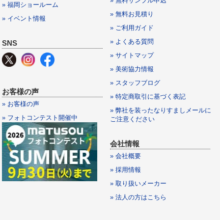
» 無料サンプル申込
» 福岡ショールーム
» 無料お見積り
» イベント情報
» ご利用ガイド
» よくある質問
SNS
» サイトマップ
» 美術協力情報
» スタッフブログ
お客様の声
» 特定商取引に基づく表記
» お客様の声
» 弊社を装ったなりすましメールに
» フォトコンテスト開催中
ご注意ください
会社情報
» 会社概要
» 採用情報
» 取り扱いメーカー
» 法人の方はこちら