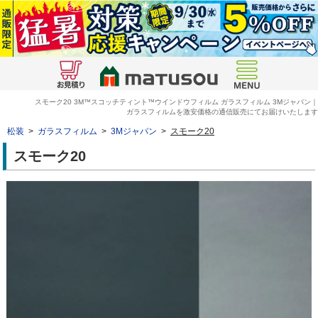
スモーク20 3M™スコッチティント™ウインドウフィルム ガラスフィルム 3Mジャパン｜
ガラスフィルムを激安価格の通信販売にてお届けいたします
松装
>
ガラスフィルム
>
3Mジャパン
>
スモーク20
スモーク20