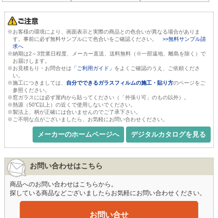
※お客様の環境により、画面表示と実際の商品との色合いが異なる場合がありま
す。事前に必ず無料サンプルにて色合いをご確認ください。
>>無料サンプル請
求へ
※納期は2～3営業日程度、メーカー直送、送料無料（※一部遠地、離島を除く）で
お届けします。
※お見積もり・お問合せは
「ご利用ガイド」
をよくご確認のうえ、ご依頼くださ
い。
※施工につきましては、
自分でできるガラスフィルムの施工・貼り方
のページをご
参照ください。
※窓ガラスには必ず屋内から貼ってください（「外張り可」のもの以外）。
※熱源（50℃以上）の近くで使用しないでください。
※製法上、柄が正確には合いませんのでご了承下さい。
※ご不明な点がございましたら、お気軽にお問い合わせください。
メーカーのホームページへ
デジタルカタログを見る
お問い合わせはこちら
商品へのお問い合わせはこちらから。
探している商品などございましたらお気軽にお問い合わせください。
お問い合せ