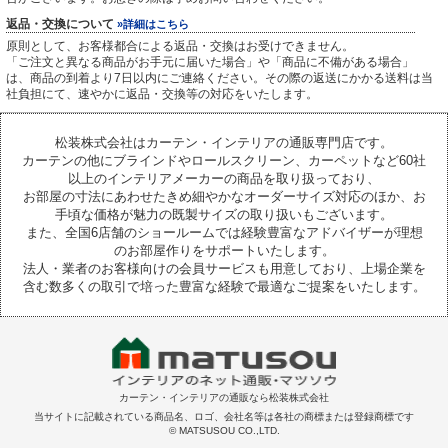
返品・交換について
»詳細はこちら
原則として、お客様都合による返品・交換はお受けできません。
「ご注文と異なる商品がお手元に届いた場合」や「商品に不備がある場合」
は、商品の到着より7日以内にご連絡ください。その際の返送にかかる送料は当
社負担にて、速やかに返品・交換等の対応をいたします。
松装株式会社はカーテン・インテリアの通販専門店です。
カーテンの他にブラインドやロールスクリーン、カーペットなど60社
以上のインテリアメーカーの商品を取り扱っており、
お部屋の寸法にあわせたきめ細やかなオーダーサイズ対応のほか、お
手頃な価格が魅力の既製サイズの取り扱いもございます。
また、全国6店舗のショールームでは経験豊富なアドバイザーが理想
のお部屋作りをサポートいたします。
法人・業者のお客様向けの会員サービスも用意しており、上場企業を
含む数多くの取引で培った豊富な経験で最適なご提案をいたします。
カーテン・インテリアの通販なら松装株式会社
当サイトに記載されている商品名、ロゴ、会社名等は各社の商標または登録商標です
© MATSUSOU CO.,LTD.