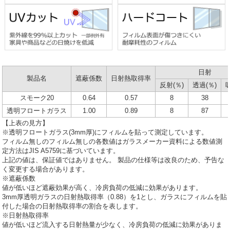
日射
製品名
遮蔽係数
日射熱取得率
反射(％)
透過(％)
スモーク20
0.64
0.57
8
38
透明フロートガラス
1.00
0.89
8
87
【上表の見方】
※透明フロートガラス(3mm厚)にフィルムを貼って測定しています。
フィルム無しのフィルム無しの各数値はガラスメーカー資料による数値測
定方法はJIS A5759に基づいています。
上記の値は、保証値ではありません。 製品の仕様等は改良のため、予告な
く変更する場合があります。
※遮蔽係数
値が低いほど遮蔽効果が高く、冷房負荷の低減に効果があります。
3mm厚透明ガラスの日射熱取得率（0.88）を1とし、ガラスにフィルムを貼
付した場合の日射熱取得率の割合を表します。
※日射熱取得率
値が低いほど流入する日射熱量が少なく、冷房負荷の低減に効果がありま