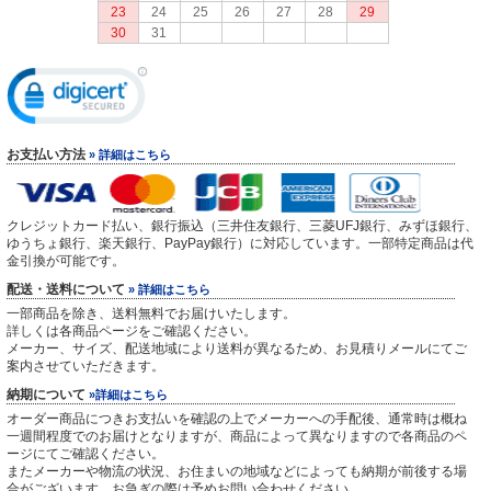
23
24
25
26
27
28
29
30
31
お支払い方法
» 詳細はこちら
クレジットカード払い、銀行振込（三井住友銀行、三菱UFJ銀行、みずほ銀行、
ゆうちょ銀行、楽天銀行、PayPay銀行）に対応しています。一部特定商品は代
金引換が可能です。
配送・送料について
» 詳細はこちら
一部商品を除き、送料無料でお届けいたします。
詳しくは各商品ページをご確認ください。
メーカー、サイズ、配送地域により送料が異なるため、お見積りメールにてご
案内させていただきます。
納期について
»詳細はこちら
オーダー商品につきお支払いを確認の上でメーカーへの手配後、通常時は概ね
一週間程度でのお届けとなりますが、商品によって異なりますので各商品のペ
ージにてご確認ください。
またメーカーや物流の状況、お住まいの地域などによっても納期が前後する場
合がございます。お急ぎの際は予めお問い合わせください。