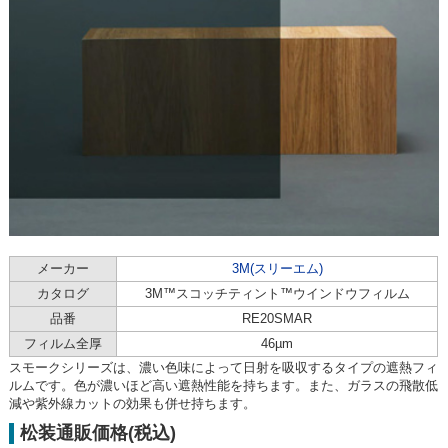
メーカー
3M(スリーエム)
カタログ
3M™スコッチティント™ウインドウフィルム
品番
RE20SMAR
フィルム全厚
46µm
スモークシリーズは、濃い色味によって日射を吸収するタイプの遮熱フィ
ルムです。色が濃いほど高い遮熱性能を持ちます。また、ガラスの飛散低
減や紫外線カットの効果も併せ持ちます。
松装通販価格(税込)