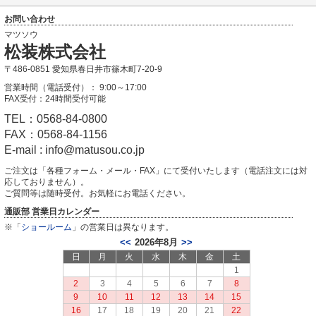
お問い合わせ
マツソウ
松装株式会社
〒486-0851 愛知県春日井市篠木町7-20-9
営業時間（電話受付）： 9:00～17:00
FAX受付：24時間受付可能
TEL：0568-84-0800
FAX：0568-84-1156
E-mail : info@matusou.co.jp
ご注文は「各種フォーム・メール・FAX」にて受付いたします（電話注文には対
応しておりません）。
ご質問等は随時受付。お気軽にお電話ください。
通販部 営業日カレンダー
※「
ショールーム
」の営業日は異なります。
2026年8月
<<
>>
日
月
火
水
木
金
土
1
2
3
4
5
6
7
8
9
10
11
12
13
14
15
16
17
18
19
20
21
22