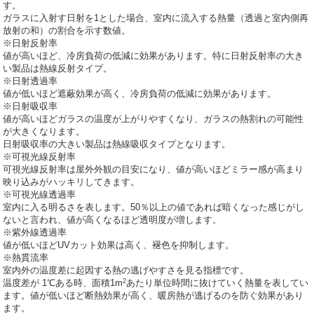
す。
ガラスに入射す日射を1とした場合、室内に流入する熱量（透過と室内側再
放射の和）の割合を示す数値。
※日射反射率
値が高いほど、冷房負荷の低減に効果があります。特に日射反射率の大き
い製品は熱線反射タイプ。
※日射透過率
値が低いほど遮蔽効果が高く、冷房負荷の低減に効果があります。
※日射吸収率
値が高いほどガラスの温度が上がりやすくなり、ガラスの熱割れの可能性
が大きくなります。
日射吸収率の大きい製品は熱線吸収タイプとなります。
※可視光線反射率
可視光線反射率は屋外外観の目安になり、値が高いほどミラー感が高まり
映り込みがハッキリしてきます。
※可視光線透過率
室内に入る明るさを表します。50％以上の値であれば暗くなった感じがし
ないと言われ、値が高くなるほど透明度が増します。
※紫外線透過率
値が低いほどUVカット効果は高く、褪色を抑制します。
※熱貫流率
室内外の温度差に起因する熱の逃げやすさを見る指標です。
2
温度差が 1℃ある時、面積1m
あたり単位時間に抜けていく熱量を表してい
ます。値が低いほど断熱効果が高く、暖房熱が逃げるのを防ぐ効果があり
ます。