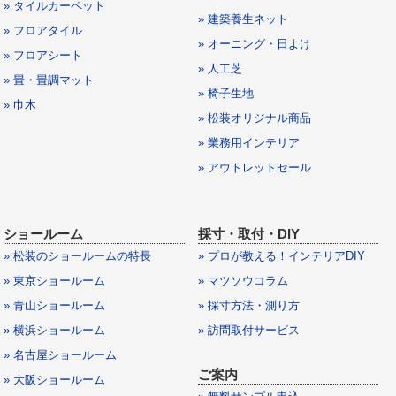
» タイルカーペット
» 建築養生ネット
» フロアタイル
» オーニング・日よけ
» フロアシート
» 人工芝
» 畳・畳調マット
» 椅子生地
» 巾木
» 松装オリジナル商品
» 業務用インテリア
» アウトレットセール
ショールーム
採寸・取付・DIY
» 松装のショールームの特長
» プロが教える！インテリアDIY
» 東京ショールーム
» マツソウコラム
» 青山ショールーム
» 採寸方法・測り方
» 横浜ショールーム
» 訪問取付サービス
» 名古屋ショールーム
ご案内
» 大阪ショールーム