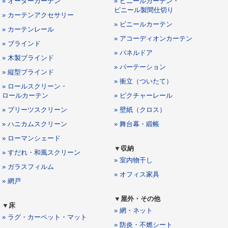
» オーダーカーテン
» ビニールカーテン・
ビニール製間仕切り
» カーテンアクセサリー
» ビニールカーテン
» カーテンレール
» アコーディオンカーテン
» ブラインド
» パネルドア
» 木製ブラインド
» パーテーション
» 縦型ブラインド
» 衝立（ついたて）
» ロールスクリーン・
ロールカーテン
» ピクチャーレール
» プリーツスクリーン
» 壁紙（クロス）
» ハニカムスクリーン
» 舞台幕・緞帳
» ローマンシェード
▼収納
» すだれ・和風スクリーン
» 室内物干し
» ガラスフィルム
» オフィス家具
» 網戸
▼屋外・その他
▼床
» 網・ネット
» ラグ・カーペット・マット
» 防炎・不燃シート