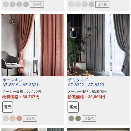
全4色
全4色
ホースキン
デミタス G
AZ-8319～AZ-8321
AZ-8322・AZ-8323
メーカー価格：65,450
メーカー価格：65,670
松装価格：30,767
松装価格：30,866
遮光
遮光
全3色
全2色