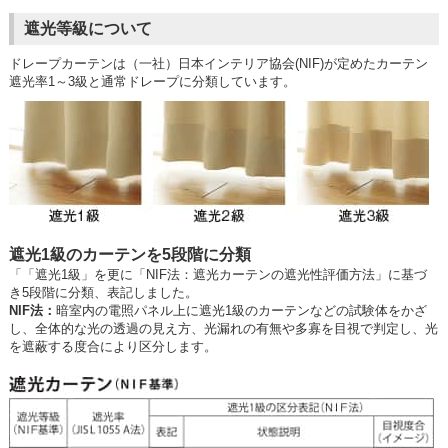
遮光等級について
ドレープカーテンは（一社）日本インテリア協会(NIF)が定めたカーテン
遮光率1～3級と通常ドレープに分類しています。
遮光1級のカーテンを5段階に分類
「「遮光1級」を更に「NIF法：遮光カーテンの遮光性評価方法」に基づ
き5段階に分類、表記しました。
NIF法：
暗室内の電照パネル上に遮光1級のカーテンなどの試験体をかざ
し、全体的な光の透過の見え方、光漏れの有無や多寡を目視で判定し、光
を遮蔽する度合により区分します。