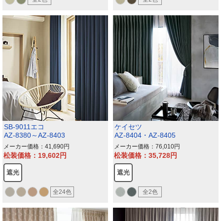
SB-9011エコ
ケイセツ
AZ-8380～AZ-8403
AZ-8404・AZ-8405
メーカー価格：41,690
メーカー価格：76,010
松装価格：19,602
松装価格：35,728
遮光
遮光
全24色
全2色