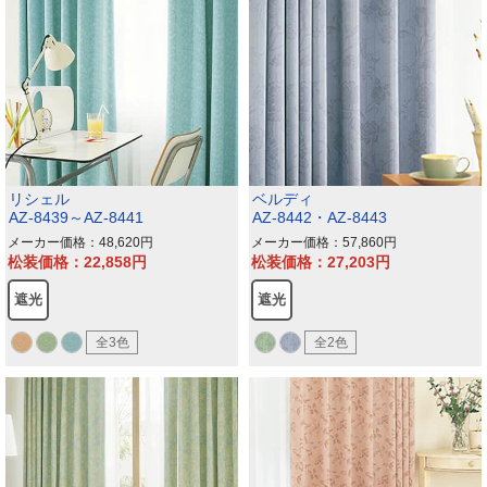
リシェル
ベルディ
AZ-8439～AZ-8441
AZ-8442・AZ-8443
メーカー価格：48,620
メーカー価格：57,860
松装価格：22,858
松装価格：27,203
遮光
遮光
全3色
全2色