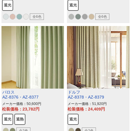
遮光
遮光
全6色
全6色
パロス
ドルフ
AZ-8376・AZ-8377
AZ-8378・AZ-8379
メーカー価格：50,600
メーカー価格：51,920
松装価格：23,782
松装価格：24,409
遮光
遮熱
遮光
全2色
全2色