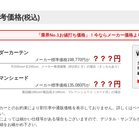
考価格
(税込)
「業界No.1お値打ち価格」！今ならメーカー価格よ
ダーカーテン
？？？円
メーカー標準価格198,770円が
巾200cm×丈200cm、メーカー推奨縫製（約2倍ヒダ）の場合（タッセルあり）
マンシェード
？？？円
メーカー標準価格135,080円が
製品幅180cm×製品高さ180cm、プレーンシェード（コード式）の場合
カーとのお約束により割引率や通販価格を表示しておりません。詳しくはペ
い。
によっては細かい仕様等がある場合もございますので、デジタル・サンプル
細をお確かめ下さい。