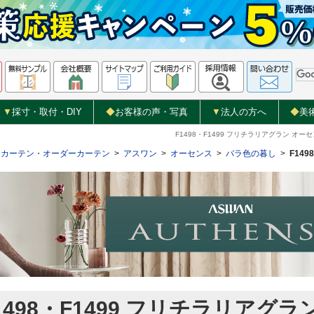
▼
採寸・取付・DIY
◆
お客様の声・写真
▼
法人の方へ
◆
美
F1498・F1499
フリチラリアグラン
オーセ
カーテン・オーダーカーテン
>
アスワン
>
オーセンス
>
バラ色の暮し
>
F149
1498・F1499
フリチラリアグラ