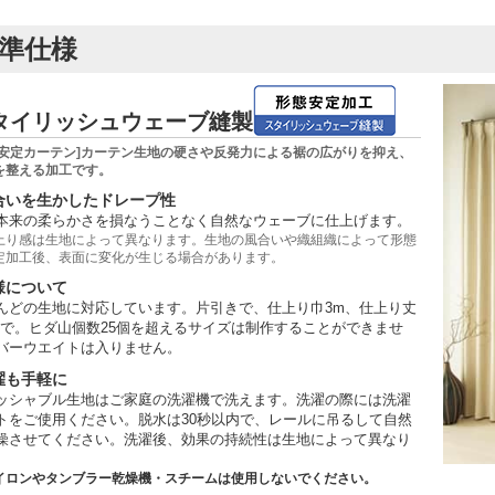
準仕様
タイリッシュウェーブ縫製
態安定カーテン]カーテン生地の硬さや反発力による裾の広がりを抑え、
を整える加工です。
合いを生かしたドレープ性
本来の柔らかさを損なうことなく自然なウェーブに仕上げます。
上り感は生地によって異なります。生地の風合いや織組織によって形態
定加工後、表面に変化が生じる場合があります。
様について
んどの生地に対応しています。片引きで、仕上り巾3m、仕上り丈
まで。ヒダ山個数25個を超えるサイズは制作することができませ
バーウエイトは入りません。
濯も手軽に
ッシャブル生地はご家庭の洗濯機で洗えます。洗濯の際には洗濯
トをご使用ください。脱水は30秒以内で、レールに吊るして自然
燥させてください。洗濯後、効果の持続性は生地によって異なり
。
イロンやタンブラー乾燥機・スチームは使用しないでください。