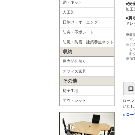
網・ネット
●安
加工
人工芝
●裏
日除け・オーニング
ドレ
防炎・不燃シート
※取
す
防風・防雪・建築養生ネット
※ア
し
収納
耐
※加
屋内間仕切り
オフィス家具
その他
ロ
椅子生地
アウトレット
ローマ
いたし
» ロ