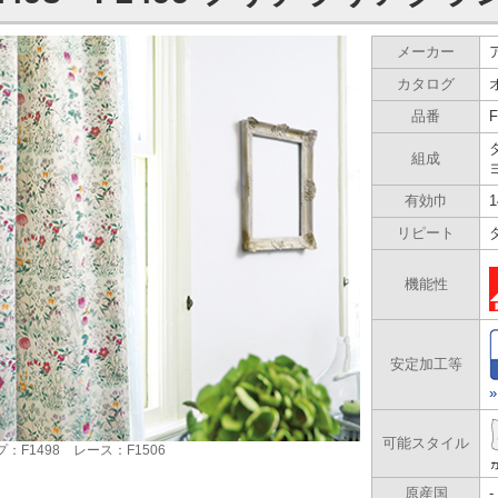
メーカー
カタログ
品番
F
組成
有効巾
1
リピート
機能性
安定加工等
可能スタイル
：F1498 レース：F1506
原産国
-