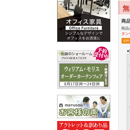
無
商
商品
タン
送料