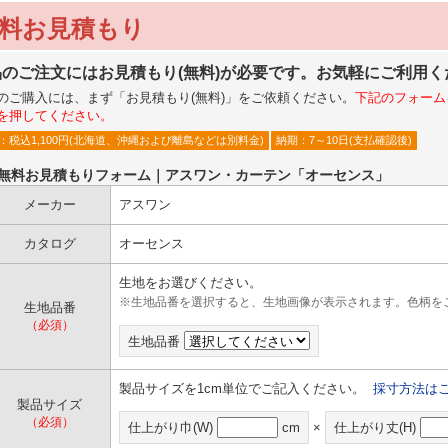
料お見積もり
品のご注文にはお見積もり(無料)が必要です。お気軽にご利用く
のご購入には、まず「お見積もり(無料)」をご依頼ください。
下記のフォーム
を押してください。
：税込1,100円(北海道、沖縄および離島などは別料金)
納期：7～10日
(支払確認後)
●無料お見積もりフォーム｜アスワン・カーテン「オーセンス」
メーカー
アスワン
カタログ
オーセンス
生地をお選びください。
※生地品番を選択すると、生地画像が表示されます。色柄を
生地品番
（必須）
生地品番
製品サイズを1cm単位でご記入ください。
採寸方法は
製品サイズ
（必須）
仕上がり巾(W)
cm
×
仕上がり丈(H)