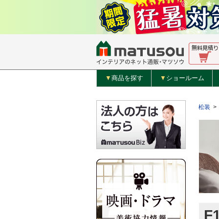
▼
商品を探す
▼
ショールーム
松装
>
F