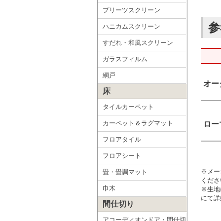
プリーツスクリーン
参
ハニカムスクリーン
すだれ・和風スクリーン
ガラスフィルム
網戸
オー
床
タイルカーペット
カーペット＆ラグマット
ロー
フロアタイル
フロアシート
※メー
畳・畳調マット
くださ
巾木
※生地
にて詳
間仕切り
アコーディオンドア・間仕切