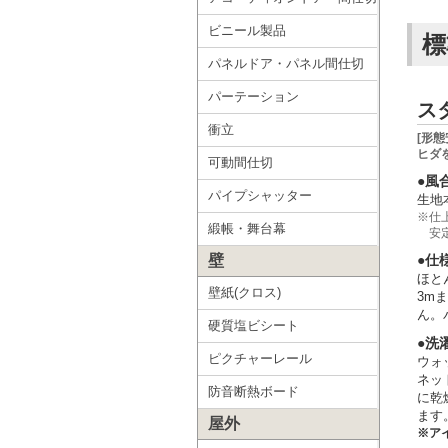
ビニール製品
標
パネルドア・パネル間仕切
パーテーション
ス
衝立
[形
ヒダ
可動間仕切
●風
パイプシャッター
生地
※仕
緞帳・舞台幕
安
壁
●仕
ほと
壁紙(クロス)
3m
ん。
硬質塩ビシート
●洗
ピクチャーレール
ウォ
ネッ
防音断熱ボード
に乾
ます
屋外
※ア