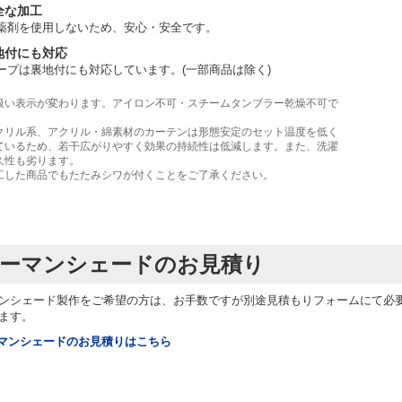
全な加工
薬剤を使用しないため、安心・安全です。
地付にも対応
ープは裏地付にも対応しています。(一部商品は除く)
扱い表示が変わります。アイロン不可・スチームタンブラー乾燥不可で
。
クリル系、アクリル・綿素材のカーテンは形態安定のセット温度を低く
ているため、若干広がりやすく効果の持続性は低減します。また、洗濯
久性も劣ります。
工した商品でもたたみシワが付くことをご了承ください。
ーマンシェードのお見積り
ンシェード製作をご希望の方は、お手数ですが別途見積もりフォームにて必
ます。
ーマンシェードのお見積りはこちら