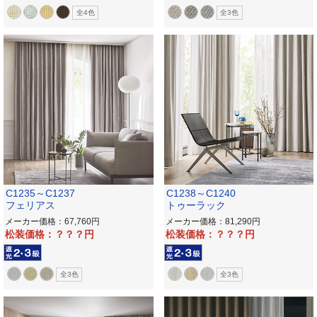
全4色
全3色
C1235～C1237
C1238～C1240
フェリアス
トゥーラック
メーカー価格：67,760
メーカー価格：81,290
松装価格：？？？
松装価格：？？？
全3色
全3色