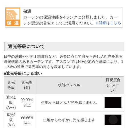
保温
カーテンの保温性能を4ランクに分類しました。カー
» 詳細はこちら
テン選定の目安としてご活用ください。
遮光等級について
日中の睡眠やビデオ鑑賞時など、必要に応じて窓から差し込む光を遮る
遮光機能のあるカーテンです。アスワンではNIFが定めた基準により、1
～3級の等級で遮光率の高さを表示しています。
■遮光等級による違い
目視度合
遮光
遮光率
状態のレベル
(イメー
等級
(％)
ジ)
遮光1
99.99％
級
生地からほとんど光を感じません
以上
(A++)
遮光1
99.99％
級
生地からわずかに光を感じます
以上
(A+)