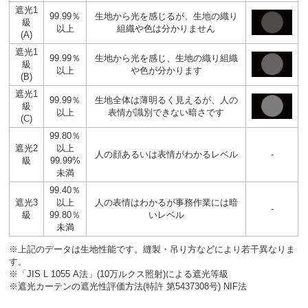
遮光1
99.99％
生地から光を感じるが、生地の織り
級
以上
組織や色は分かりません
(A)
遮光1
99.99％
生地から光を感じ、生地の織り組織
級
以上
や色が分かります
(B)
遮光1
99.99％
生地全体は薄明るく見えるが、人の
級
以上
表情が識別できない暗さです
(C)
99.80％
遮光2
以上
人の顔あるいは表情がわかるレベル
-
級
99.99%
未満
99.40％
遮光3
以上
人の表情はわかるが事務作業には暗
-
級
99.80％
いレベル
未満
※上記のデータは生地性能です。縫製・吊り方などにより若干異なりま
す。
※「JIS L 1055 A法」(10万ルクス照射)による遮光等級
※遮光カーテンの遮光性評価方法(特許 第5437308号) NIF法