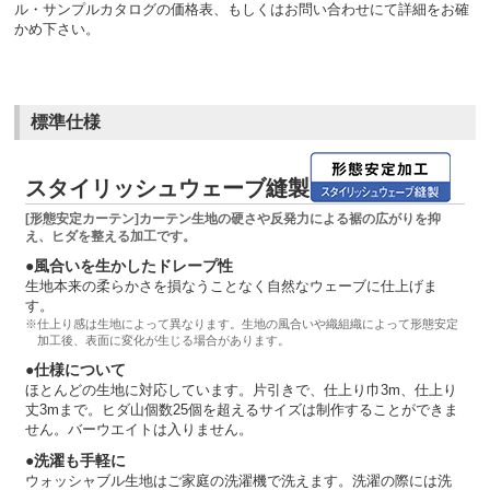
ル・サンプルカタログの価格表、もしくはお問い合わせにて詳細をお確
かめ下さい。
標準仕様
スタイリッシュウェーブ縫製
[形態安定カーテン]カーテン生地の硬さや反発力による裾の広がりを抑
え、ヒダを整える加工です。
●風合いを生かしたドレープ性
生地本来の柔らかさを損なうことなく自然なウェーブに仕上げま
す。
※仕上り感は生地によって異なります。生地の風合いや織組織によって形態安定
加工後、表面に変化が生じる場合があります。
●仕様について
ほとんどの生地に対応しています。片引きで、仕上り巾3m、仕上り
丈3mまで。ヒダ山個数25個を超えるサイズは制作することができま
せん。バーウエイトは入りません。
●洗濯も手軽に
ウォッシャブル生地はご家庭の洗濯機で洗えます。洗濯の際には洗