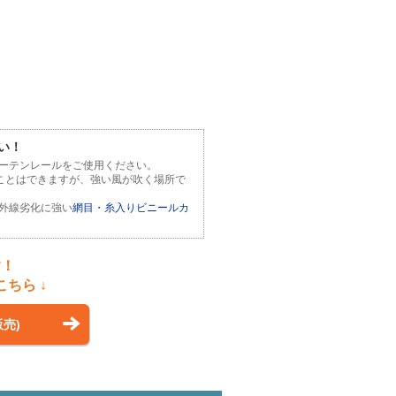
い！
ーテンレールをご使用ください。
ことはできますが、強い風が吹く場所で
外線劣化に強い
網目・糸入りビニールカ
す！
ちら ↓
売)