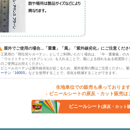
屋外でご使用の場合...「重量」「風」「紫外線劣化」にご注意くださ
※工業用の「間仕切りカーテン」としてご利用いただく場合は、「中・重量級」のカ
※「ウエイトチェーン(オプション)」を入れることで、風による揺れをある程度防ぐ
のご使用はお控えください。
※ビニールカーテンは紫外線劣化が起こるため、屋外使用の際はご注意ください。紫
ーテン「1600S」
などを使用することで、劣化を軽減することができます。
生地単位での販売も承っておりま
↓ ビニールシートの原反・カット販売はこ
ビニールシート
(原反・カット販