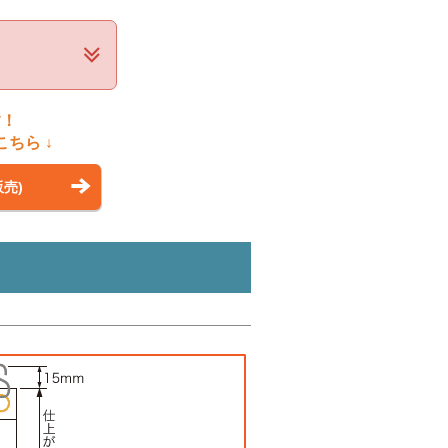
す！
ちら ↓
売)