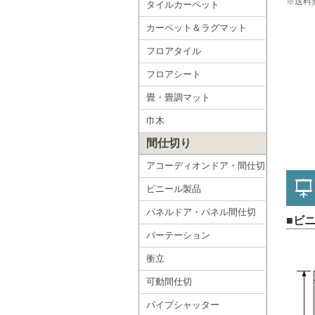
※送料
タイルカーペット
カーペット＆ラグマット
フロアタイル
フロアシート
畳・畳調マット
巾木
間仕切り
アコーディオンドア・間仕切
ビニール製品
パネルドア・パネル間仕切
■ビ
パーテーション
衝立
可動間仕切
パイプシャッター