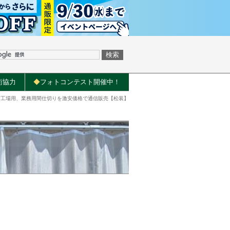
術協力
◆
フォトコンテスト開催中！
など工場用、業務用間仕切りを激安価格で通信販売【松装】