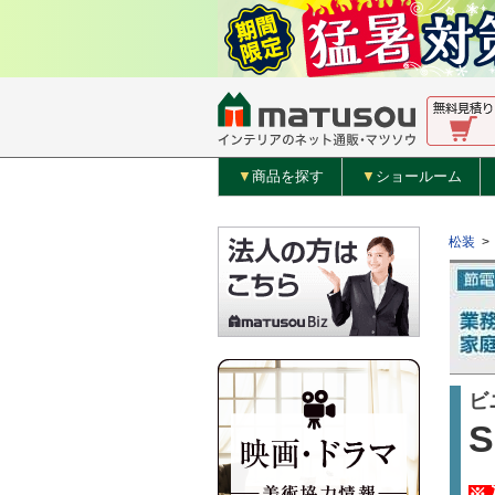
▼
商品を探す
▼
ショールーム
松装
>
ビ
S
※