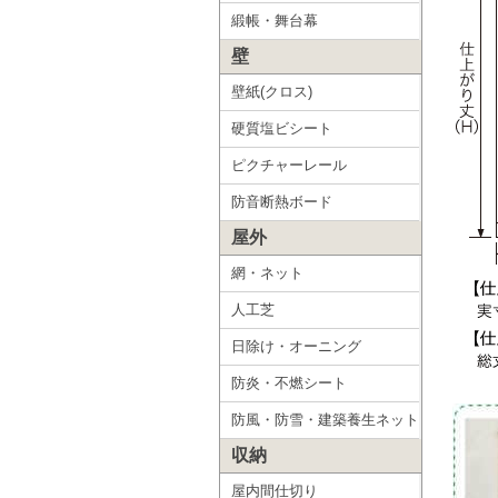
緞帳・舞台幕
壁
壁紙(クロス)
硬質塩ビシート
ピクチャーレール
防音断熱ボード
屋外
網・ネット
人工芝
日除け・オーニング
防炎・不燃シート
防風・防雪・建築養生ネット
収納
屋内間仕切り