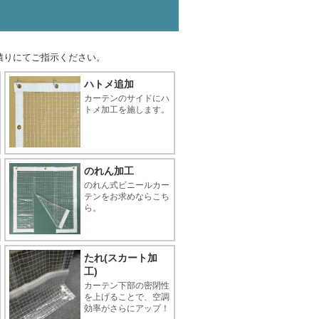
積りにてご指示ください。
ハトメ追加
カーテンのサイドにハ
トメ加工を施します。
のれん加工
のれん式ビニールカー
テンをお求めならこち
ら。
たれ(スカート加
工)
カーテン下部の密閉性
を上げることで、空調
効率がさらにアップ！