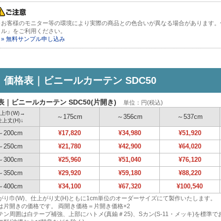
※お客様のモニター等の環境により実際の商品との色合いが異なる場合があります。
ル」をご利用ください。
» 無料サンプル申し込み
価格表｜ビニールカーテン SDC50
表｜ビニールカーテン SDC50(片開き)
単位：円(税込)
上巾(W)→
～175cm
～356cm
～537cm
仕上丈(H)↓
～200cm
¥17,820
¥34,980
¥51,920
～250cm
¥21,780
¥42,900
¥64,020
～300cm
¥25,960
¥51,040
¥76,120
～350cm
¥29,920
¥59,180
¥88,220
～400cm
¥34,100
¥67,320
¥100,540
がり巾(W)、仕上がり丈(H)ともに1cm単位のオーダーサイズにて製作いたします。
は片開きの価格です。
両開き価格＝片開き価格×2
テン周囲は白テープ補強、上部にハトメ(真鍮＃25)、Sカン(S-11・メッキ)を標準