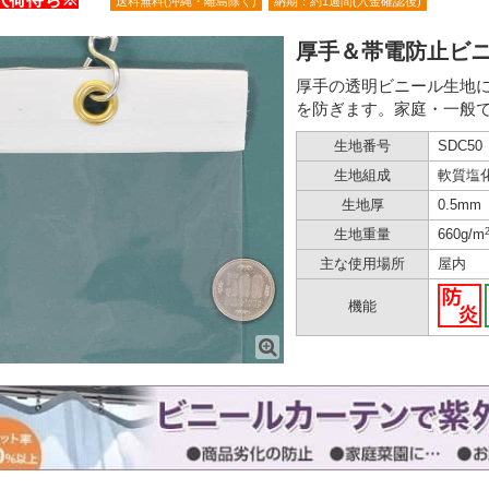
送料無料(沖縄・離島除く)
納期：約1週間(入金確認後)
厚手＆帯電防止ビ
厚手の透明ビニール生地
を防ぎます。家庭・一般
生地番号
SDC50
生地組成
軟質塩
生地厚
0.5mm
生地重量
660g/m
主な使用場所
屋内
機能