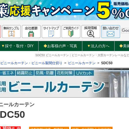
▼
採寸・取付・DIY
◆
お客様の声・写真
▼
法人の方へ
◆
美
SDC50 ビニールカーテン｜ビニールカーテン・大型カーテンレール
ビニールカーテン・ビニール製間仕切り
>
ビニールカーテン
>
SDC50
ニールカーテン
DC50
入荷待ち※