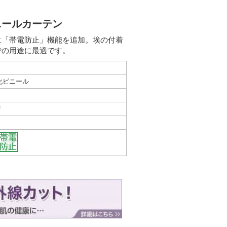
ニールカーテン
に「帯電防止」機能を追加。埃の付着
での用途に最適です。
化ビニール
2