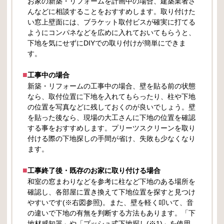
お家の新築・リフォームを計画中の場合、建築業者さ
んなどに相談することをおすすめします。取り付けた
い窓上壁面には、ブラケット取付ビスが確実に打てる
ようにコンパネなどを広めに入れておいてもらうと、
下地を気にせずにDIYでの取り付けが簡単にできま
す。
工事中の場合
新築・リフォームの工事中の場合、壁を貼る前の状態
なら、取付位置に下地を入れてもらったり、柱や下地
の位置を写真などに残しておくのが良いでしょう。壁
を貼った後なら、現場の大工さんに下地の位置を確認
する事をおすすめします。プリーツスクリーンを取り
付ける際の下地探しの手間が省け、失敗も少なくなり
ます。
工事終了後・既存のお家に取り付ける場合
和室の窓まわりなどを参考に柱など下地のある場所を
確認し、各部屋に置き換えて下地位置を探すと見つけ
やすいです(※右図参照)。また、壁を軽く叩いて、音
の違いで下地の有無を判断する方法もあります。「下
地材感知器」や「プッシュ式下地探し(※1)」を使用