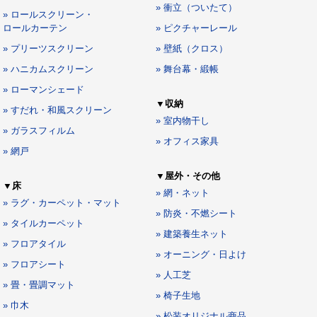
» 衝立（ついたて）
» ロールスクリーン・
ロールカーテン
» ピクチャーレール
» プリーツスクリーン
» 壁紙（クロス）
» ハニカムスクリーン
» 舞台幕・緞帳
» ローマンシェード
▼収納
» すだれ・和風スクリーン
» 室内物干し
» ガラスフィルム
» オフィス家具
» 網戸
▼屋外・その他
▼床
» 網・ネット
» ラグ・カーペット・マット
» 防炎・不燃シート
» タイルカーペット
» 建築養生ネット
» フロアタイル
» オーニング・日よけ
» フロアシート
» 人工芝
» 畳・畳調マット
» 椅子生地
» 巾木
» 松装オリジナル商品