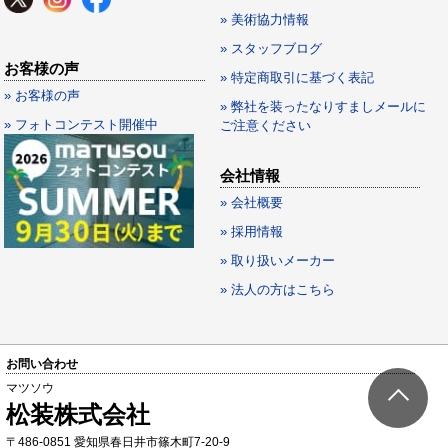
» 美術協力情報
» スタッフブログ
お客様の声
» 特定商取引に基づく表記
» お客様の声
» 弊社を装ったなりすましメールに
» フォトコンテスト開催中
ご注意ください
会社情報
» 会社概要
» 採用情報
» 取り扱いメーカー
» 法人の方はこちら
お問い合わせ
マツソウ
松装株式会社
〒486-0851 愛知県春日井市篠木町7-20-9