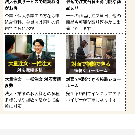
法人会員サービスで継続取引
最短で注文当日出荷可能な商
がお得
品あり
企業・個人事業主の方なら申
一部の商品は注文当日、他の
込み無料、会員向け割引の適
商品も可能な限り速やかに出
用でさらにお得
荷いたします
大量注文・一括注文 対応実績
対面で相談できる松装ショー
多数
ルーム
法人・業者のお客様との多種
完全予約制でインテリアアド
多様な取引経験を活かして柔
バイザーが丁寧に承ります
軟に対応