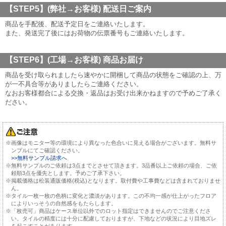
【STEP5】(弊社→お客様)
配送日ご案内
商品を手配後、配送予定日をご連絡いたします。
また、発送完了後にはお荷物の伝票番号もご連絡いたします。
【STEP6】(工場→お客様)
商品お届け
商品を受け取られましたら速やかに開梱して商品の状態をご確認の上、万
が一不具合等がありましたらご連絡ください。
なおお客様都合による交換・返品はお受け出来かねますので予めご了承く
ださい。
※画像はモニター等の環境により異なった色合いに見える場合がございます。無料サ
ンプルにてご確認ください。
>>無料サンプル請求へ
※無料サンプルのご依頼は3点までとさせて頂きます。3品番以上ご依頼の場合、ご依
頼順3点を優先とします。予めご了承下さい。
※掲載価格は松装通販価格(税込)となります。取付費や工事費などは含まれておりませ
ん。
※タイル一枚一枚の色柄に変化と濃淡があります。この不均一感が仕上がったフロア
によりいっそうの自然感をもたらします。
※「枚売可」商品はケース単位以外でのロット指定はできませんのでご注意くださ
い。タイルの精度には十分に配慮しておりますが、下地などの状況により目地ズレ
を起こすことがあります。