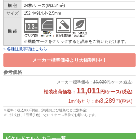
2
梱 包
24枚/ケース(約3.34m
)
サイズ
152.4×914.4×2.5mm
機 能
※機能マークをクリックすると詳細をご覧いただけます。
» 各種注意事項はこちら
メーカー標準価格より大幅割引中！
参考価格
16,929
メーカー標準価格：
円/ケース(税込)
11,011
松装出荷価格：
円/ケース(税込)
3,289
2
1m
あたり：約
円(税込)
※送料：税込880円/個口(沖縄および離島などは別料金)
※ご注文は、1品番(1色)ごとに１ケース単位でお願いします。
ピクルドエルム カラー一覧