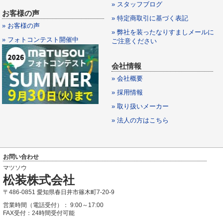
» スタッフブログ
お客様の声
» 特定商取引に基づく表記
» お客様の声
» 弊社を装ったなりすましメールに
» フォトコンテスト開催中
ご注意ください
会社情報
» 会社概要
» 採用情報
» 取り扱いメーカー
» 法人の方はこちら
お問い合わせ
マツソウ
松装株式会社
〒486-0851 愛知県春日井市篠木町7-20-9
営業時間（電話受付）： 9:00～17:00
FAX受付：24時間受付可能