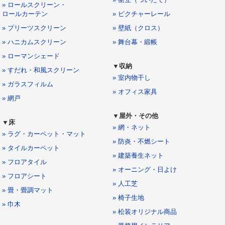
» ロールスクリーン・
ロールカーテン
» ピクチャーレール
» プリーツスクリーン
» 壁紙（クロス）
» ハニカムスクリーン
» 舞台幕・緞帳
» ローマンシェード
▼収納
» すだれ・和風スクリーン
» 室内物干し
» ガラスフィルム
» オフィス家具
» 網戸
▼屋外・その他
▼床
» 網・ネット
» ラグ・カーペット・マット
» 防炎・不燃シート
» タイルカーペット
» 建築養生ネット
» フロアタイル
» オーニング・日よけ
» フロアシート
» 人工芝
» 畳・畳調マット
» 椅子生地
» 巾木
» 松装オリジナル商品