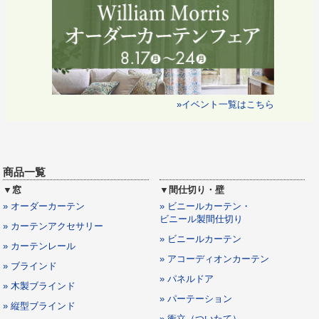
»イベント一覧はこちら
商品一覧
▼窓
▼間仕切り・壁
» オーダーカーテン
» ビニールカーテン・
ビニール製間仕切り
» カーテンアクセサリー
» ビニールカーテン
» カーテンレール
» アコーディオンカーテン
» ブラインド
» パネルドア
» 木製ブラインド
» パーテーション
» 縦型ブラインド
» 衝立（ついたて）