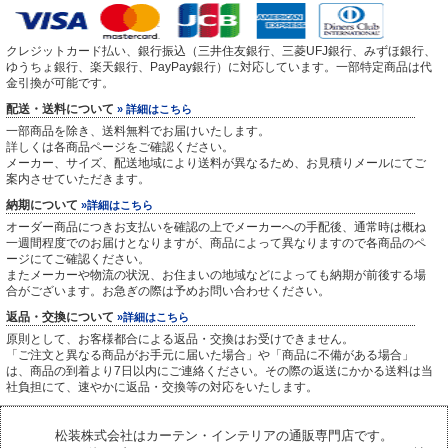
クレジットカード払い、銀行振込（三井住友銀行、三菱UFJ銀行、みずほ銀行、
ゆうちょ銀行、楽天銀行、PayPay銀行）に対応しています。一部特定商品は代
金引換が可能です。
配送・送料について
» 詳細はこちら
一部商品を除き、送料無料でお届けいたします。
詳しくは各商品ページをご確認ください。
メーカー、サイズ、配送地域により送料が異なるため、お見積りメールにてご
案内させていただきます。
納期について
»詳細はこちら
オーダー商品につきお支払いを確認の上でメーカーへの手配後、通常時は概ね
一週間程度でのお届けとなりますが、商品によって異なりますので各商品のペ
ージにてご確認ください。
またメーカーや物流の状況、お住まいの地域などによっても納期が前後する場
合がございます。お急ぎの際は予めお問い合わせください。
返品・交換について
»詳細はこちら
原則として、お客様都合による返品・交換はお受けできません。
「ご注文と異なる商品がお手元に届いた場合」や「商品に不備がある場合」
は、商品の到着より7日以内にご連絡ください。その際の返送にかかる送料は当
社負担にて、速やかに返品・交換等の対応をいたします。
松装株式会社はカーテン・インテリアの通販専門店です。