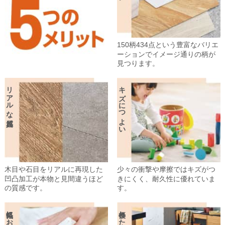
150柄434点という豊富なバリエ
ーションでイメージ通りの柄が
見つります。
リアルな質感
キズにつよい
木目や石目をリアルに再現した
少々の衝撃や摩擦ではキズがつ
凹凸加工が本物と見間違うほど
きにくく、耐久性に優れていま
の質感です。
す。
気軽にお手入れ