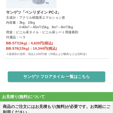
サンゲツ「ベンリダイン PC-2」
主成分：アクリル樹脂系エマルション形
内容量：3kg、15kg
2
2
2
2
※40m
～45m
/15kg、8m
～9m
/3kg
用途：ビニル床タイル・ビニル床シート用接着剤
付属品：ヘラ
BB-577(3kg)：4,620円(税込)
BB-576(15kg)：14,344円(税込)
※接着剤の送料：税込1,100円/個（沖縄および離島などは別料金）
サンゲツ フロアタイル 一覧はこちら
お見積り(無料)について
商品のご注文にはお見積もり(無料)が必要です。お気軽にご
利用ください。