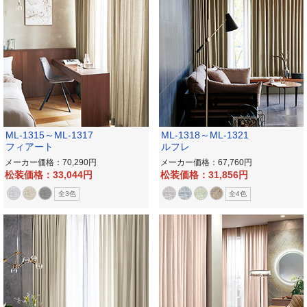
ML-1315～ML-1317
ML-1318～ML-1321
フィアート
ルフレ
メーカー価格：70,290
メーカー価格：67,760
松装価格：33,044
松装価格：31,856
全3色
全4色