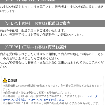
お支払い確認をもってご注文完了とし、担当者より支払い確認の旨をご連絡
いたします。
【STEP5】(弊社→お客様)
配送日ご案内
商品を手配後、配送予定日をご連絡いたします。
また、発送完了後にはお荷物の伝票番号もご連絡いたします。
【STEP6】(工場→お客様)
商品お届け
商品を受け取られましたら速やかに開梱して商品の状態をご確認の上、万が
一不具合等がありましたらご連絡ください。
なおお客様都合による交換・返品はお受け出来かねますので予めご了承くだ
さい。
※掲載価格はmatusou通販価格(税込)となります。取付費や工事費などは含まれており
ません。
※商品の仕様・価格は予告なく変更する場合がございます。
※お見積り、お問い合わせは採寸方法をご確認の上、ご依頼ください。
» オーダー
カーテンの採寸方法
» ローマンシェードの採寸方法
※お客様の環境により、画面表示と実際の商品との色合いが異なる場合があります。