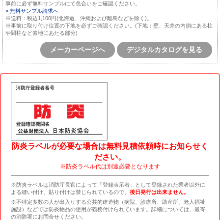
事前に必ず無料サンプルにて色合いをご確認ください。
» 無料サンプル請求へ
※送料：税込1,100円(北海道、沖縄および離島などを除く)。
※事前に取り付け位置の下地を必ずご確認ください。(下地：壁、天井の内側にある柱
や間柱など素地にあたる部分)
メーカーページへ
デジタルカタログを見る
防炎ラベルが必要な場合は無料見積依頼時にお知らせく
ださい。
※防炎ラベル代は別途必要となります
※防炎ラベルは消防庁長官によって「登録表示者」として登録された業者以外に
よる縫い付け、貼り付けは禁じられているので、
後日発行は出来ません。
※不特定多数の人が出入りする公共的建造物（病院、診療所、助産所、老人福祉
施設）などでは防炎物品の使用が義務付けられています。詳細については、最寄
の消防署にお問合せください。