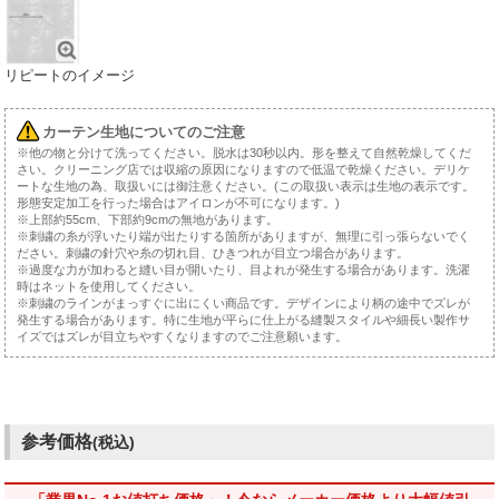
リピートのイメージ
カーテン生地についてのご注意
※他の物と分けて洗ってください。脱水は30秒以内。形を整えて自然乾燥してくだ
さい。クリーニング店では収縮の原因になりますので低温で乾燥ください。デリケ
ートな生地の為、取扱いには御注意ください。(この取扱い表示は生地の表示です。
形態安定加工を行った場合はアイロンが不可になります。)
※上部約55cm、下部約9cmの無地があります。
※刺繍の糸が浮いたり端が出たりする箇所がありますが、無理に引っ張らないでく
ださい。刺繍の針穴や糸の切れ目、ひきつれが目立つ場合があります。
※過度な力が加わると縫い目が開いたり、目よれが発生する場合があります。洗濯
時はネットを使用してください。
※刺繍のラインがまっすぐに出にくい商品です。デザインにより柄の途中でズレが
発生する場合があります。特に生地が平らに仕上がる縫製スタイルや細長い製作サ
イズではズレが目立ちやすくなりますのでご注意願います。
参考価格
(税込)