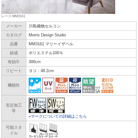
レース:MM3161
メーカー
川島織物セルコン
カタログ
Morris Design Studio
品番
MM3161
マリーイザベル
組成
ポリエステル100％
有効巾
300cm
リピート
ヨコ：48.2cm
機能性
安定加工
等
»マークについての詳細はこちら
可能スタ
イル