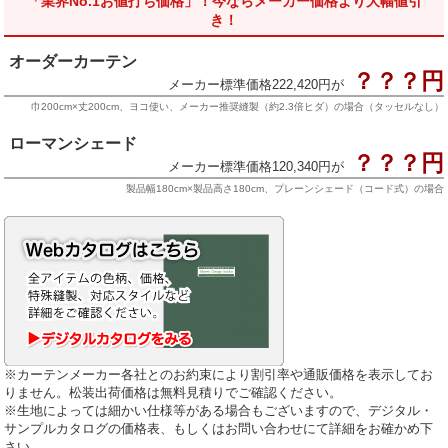
「業界No.1お値打ち価格」！今ならメーカー価格より大幅値引
き！
オーダーカーテン
？？？円
メーカー標準価格222,420円が
巾200cm×丈200cm、ヨコ使い、メーカー推奨縫製（約2.3倍ヒダ）の場合（タッセルなし）
ローマンシェード
？？？円
メーカー標準価格120,340円が
製品幅180cm×製品高さ180cm、プレーンシェード（コード式）の場合
※カーテンメーカー各社とのお約束により割引率や通販価格を表示してお
りません。松装出荷価格は無料見積りでご確認ください。
※生地によっては細かい仕様等がある場合もございますので、デジタル・
サンプルカタログの価格表、もしくはお問い合わせにて詳細をお確かめ下
さい。