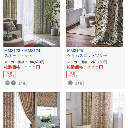
MM3123・MM3124
MM3125
スネークヘッド
ケルムスコットツリー
メーカー価格：186,670
メーカー価格：241,780
松装価格：？？？
松装価格：？？？
全2色
全1色