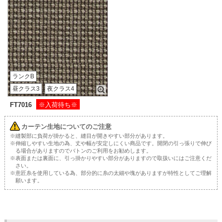
ランクB
昼クラス3
夜クラス4
FT7016
※入荷待ち※
カーテン生地についてのご注意
※縫製部に負荷が掛かると、縫目が開きやすい部分があります。
※伸縮しやすい生地の為、丈や幅が安定しにくい商品です。開閉の引っ張りで伸び
る場合がありますのでバトンのご利用をお勧めします。
※表面または裏面に、引っ掛かりやすい部分がありますので取扱いにはご注意くだ
さい。
※意匠糸を使用している為、部分的に糸の太細や塊がありますが特性としてご理解
願います。