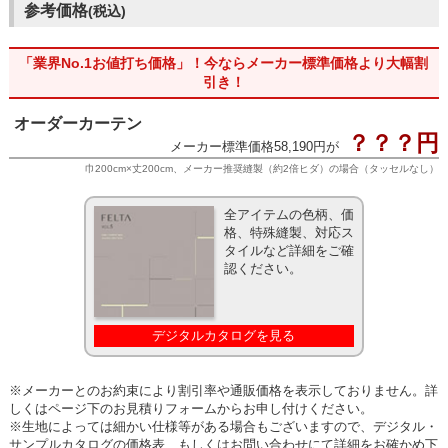
参考価格
(税込)
「業界No.1お値打ち価格」！今ならメーカー標準価格より大幅割
引き！
オーダーカーテン
？？？円
メーカー標準価格58,190円が
巾200cm×丈200cm、メーカー推奨縫製（約2倍ヒダ）の場合（タッセルなし）
全アイテムの色柄、価
格、特殊縫製、対応ス
タイルなど詳細をご確
認ください。
デジタルカタログを見る
※メーカーとのお約束により割引率や通販価格を表示しておりません。詳
しくはページ下のお見積りフォームからお申し付けください。
※生地によっては細かい仕様等がある場合もございますので、デジタル・
サンプルカタログの価格表、もしくはお問い合わせにて詳細をお確かめ下