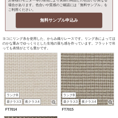
お客様のモニター等の環境により実際の商品との色合いが異なる
場合があります。色合いや質感のご確認には「無料サンプル」を
ご利用ください。
無料サンプル申込み
ヨコにリング糸を使用した、からみ織りレースです。リング糸によってほ
のかな重みでゆっくりとした生地の落ち感を作っています。フラットで吊
っても表情がとても豊かです。
ランクB
ランクB
昼クラス3
夜クラス4
昼クラス3
夜クラス4
FT7014
FT7015