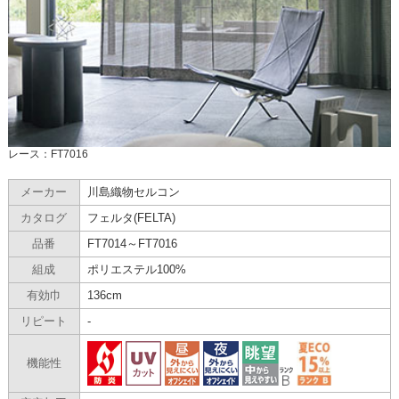
レース：FT7016
メーカー
川島織物セルコン
カタログ
フェルタ(FELTA)
品番
FT7014～FT7016
組成
ポリエステル100%
有効巾
136cm
リピート
-
機能性