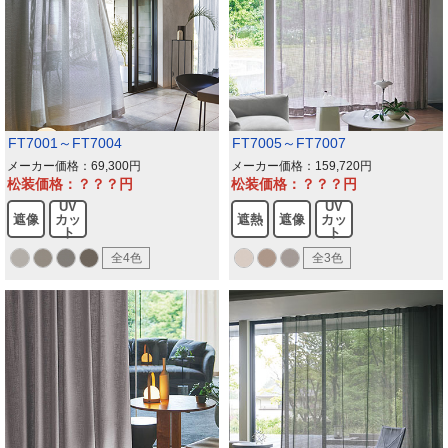
FT7001～FT7004
FT7005～FT7007
メーカー価格：69,300
メーカー価格：159,720
松装価格：？？？
松装価格：？？？
UV
UV
遮像
カッ
遮熱
遮像
カッ
ト
ト
全4色
全3色