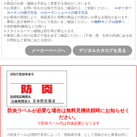
※商品の仕様・価格は予告なく変更する場合がございます。
※お見積り、お問い合わせは採寸方法をご確認の上、ご依頼ください。
>>オーダー
カーテンの採寸方法
>>ローマンシェードの採寸方法
※お客様の環境により、画面表示と実際の商品との色合いが異なる場合があります。
事前に必ず無料サンプルにて色合いをご確認ください。
>>無料サンプル請求へ
※送料無料(離島などを除く)
※スタイルカーテン縫製は割引率が異なります。
※事前に取り付け位置の下地を必ずご確認ください。(下地：壁、天井の内側にある柱
や間柱など素地にあたる部分)
メーカーページへ
デジタルカタログを見る
防炎ラベルが必要な場合は無料見積依頼時にお知らせく
ださい。
※防炎ラベル代は別途必要となります
※防炎ラベルは消防庁長官によって「登録表示者」として登録された業者以外に