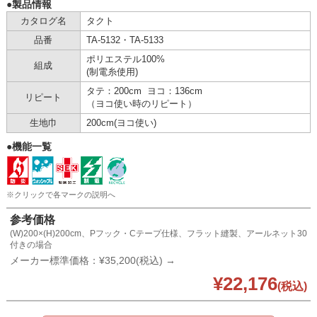
●製品情報
カタログ名
タクト
品番
TA-5132・TA-5133
ポリエステル100%
組成
(制電糸使用)
タテ：200cm ヨコ：136cm
リピート
（ヨコ使い時のリピート）
生地巾
200cm(ヨコ使い)
●機能一覧
※クリックで各マークの説明へ
参考価格
(W)200×(H)200cm、Pフック・Cテープ仕様、フラット縫製、アールネット30
付きの場合
メーカー標準価格：
¥35,200(税込) →
¥22,176
(税込)