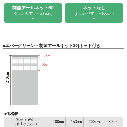
制菌アールネット60
ネットなし
(仕上がり丈：～243cm)
(仕上がり丈：～160cm)
■エバーグリーン＋制菌アールネット30(ネット付き)
●価格表
仕上り巾(W)→
～100cm
～150cm
～200cm
～250cm
～3
↓仕上がり丈(H)