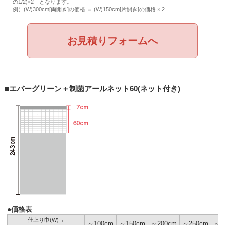
の1/2)×2」となります。
例）(W)300cm[両開き]の価格 ＝ (W)150cm[片開き]の価格 × 2
お見積りフォームへ
■エバーグリーン＋制菌アールネット60(ネット付き)
●価格表
仕上り巾(W)→
～100cm
～150cm
～200cm
～250cm
～3