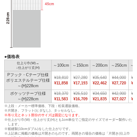
●価格表
仕上り巾(W)→
～100cm
～150cm
～200cm
～250cm
～3
↓仕上がり丈(H)
Pフック・Cテープ仕様
¥18,810
¥27,280
¥35,640
¥44,000
¥5
ポリエステルテープ仕様
¥11,858
¥17,193
¥22,462
¥27,720
¥3
～(H)228cm
ポケッツテープ仕様
¥18,370
¥26,510
¥34,650
¥42,900
¥5
～(H)228cm
¥11,583
¥16,709
¥21,835
¥27,027
¥3
※上段：メーカー標準価格、下段：松装通販価格。
※片開き、フラット(ヒダなし)、タッセルなし。
※吊り元とネット部分のサイズは固定になります。
※仕上がり巾(W)・仕上がり丈(H)とも1cm単位でご指定のサイズでオーダー製作いた
します。
※裾縫製(10cmダブル)をした仕上がりです。
※上記表に掲載の価格は片開きのものです。両開きの場合の価格は「片開き(仕上巾