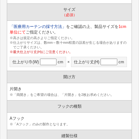
サイズ
（必須）
「医療用カーテンの採寸方法」
をご確認の上、製品サイズを
1cm
単位にて
ご指定ください。
※高さは規定の高さよりご指定ください。
※仕上がりサイズは、数mm～数十mm程度の誤差が生じる場合がありますの
でご了承ください。
※最大仕上がり丈(H)にご注意ください。
仕上がり巾(W)
cm
×
仕上がり丈(H)
cm
開け方
片開き
※「両開き」をご希望の場合は、「片開き」を2枚お求めください。
フックの種類
Aフック
※「Aフック」のみの製作となります。
縫製仕様