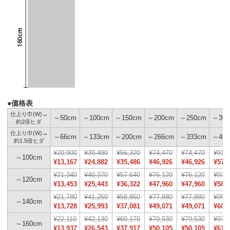
●価格表
仕上り巾(W)→
～50cm
～100cm
～150cm
～200cm
～250cm
～300
約2倍ヒダ
仕上り巾(W)→
～66cm
～133cm
～200cm
～266cm
～333cm
～400
約1.5倍ヒダ
¥20,900
¥39,490
¥56,320
¥74,470
¥74,470
¥91,
～100cm
¥13,167
¥24,882
¥35,486
¥46,926
¥46,926
¥57,
¥21,340
¥40,370
¥57,640
¥76,120
¥76,120
¥93,
～120cm
¥13,453
¥25,443
¥36,322
¥47,960
¥47,960
¥58,
¥21,780
¥41,250
¥58,850
¥77,880
¥77,880
¥95,
～140cm
¥13,728
¥25,993
¥37,081
¥49,071
¥49,071
¥60,
¥22,110
¥42,130
¥60,170
¥79,530
¥79,530
¥97,
～160cm
¥13,937
¥26,543
¥37,917
¥50,105
¥50,105
¥61,