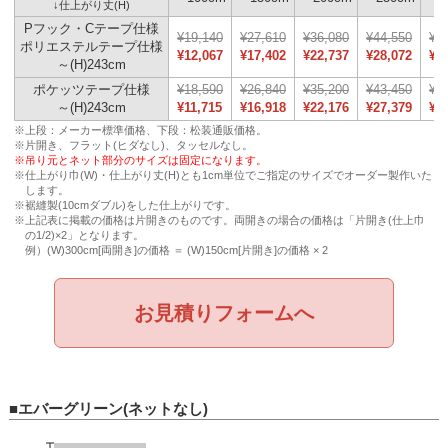
↓仕上がり丈(H)
Pフック・Cテープ仕様
¥19,140
¥27,610
¥36,080
¥44,550
¥5
ポリエステルテープ仕様
¥12,067
¥17,402
¥22,737
¥28,072
¥3
～(H)243cm
ポケッツテープ仕様
¥18,590
¥26,840
¥35,200
¥43,450
¥5
～(H)243cm
¥11,715
¥16,918
¥22,176
¥27,379
¥3
※上段：メーカー標準価格、下段：松装通販価格。
※片開き、フラット(ヒダなし)、タッセルなし。
※吊り元とネット部分のサイズは固定になります。
※仕上がり巾(W)・仕上がり丈(H)とも1cm単位でご指定のサイズでオーダー製作いた
します。
※裾縫製(10cmダブル)をした仕上がりです。
※上記表に掲載の価格は片開きのものです。両開きの場合の価格は「片開き(仕上巾
の1/2)×2」となります。
例）(W)300cm[両開き]の価格 ＝ (W)150cm[片開き]の価格 × 2
お見積りフォームへ
■エバーグリーン(ネットなし)