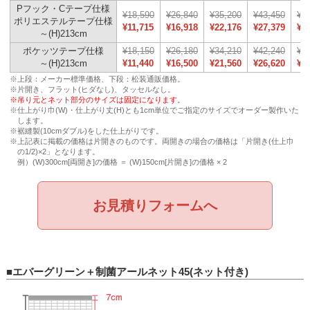
Pフック・Cテープ仕様
¥18,590
¥26,840
¥35,200
¥43,450
¥5
ポリエステルテープ仕様
¥11,715
¥16,918
¥22,176
¥27,379
¥3
～(H)213cm
ポケッツテープ仕様
¥18,150
¥26,180
¥34,210
¥42,240
¥5
～(H)213cm
¥11,440
¥16,500
¥21,560
¥26,620
¥3
※上段：メーカー標準価格、下段：松装通販価格。
※片開き、フラット(ヒダなし)、タッセルなし。
※吊り元とネット部分のサイズは固定になります。
※仕上がり巾(W)・仕上がり丈(H)とも1cm単位でご指定のサイズでオーダー製作いた
します。
※裾縫製(10cmダブル)をした仕上がりです。
※上記表に掲載の価格は片開きのものです。両開きの場合の価格は「片開き(仕上巾
の1/2)×2」となります。
例）(W)300cm[両開き]の価格 ＝ (W)150cm[片開き]の価格 × 2
お見積りフォームへ
■エバーグリーン＋制菌アールネット45(ネット付き)