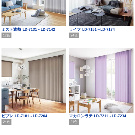
ミスト遮熱
ライフ
LD-7131～LD-7142
LD-7151～LD-7174
12色
24色
ビブレ
マカロンラテ
LD-7181～LD-7204
LD-7211～LD-7234
24色
24色