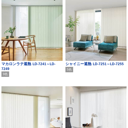
マカロンラテ遮熱
シャイニー遮熱
LD-7241～LD-
LD-7251～LD-7255
7249
5色
9色