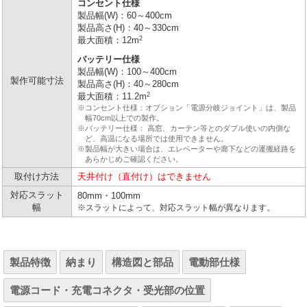
コンセント仕様
製品幅(W)：60～400cm
製品高さ(H)：40～330cm
2
最大面積：12m
バッテリー仕様
製品幅(W)：100～400cm
製作可能寸法
製品高さ(H)：40～280cm
2
最大面積：11.2m
※コンセント仕様：オプション「電源分岐ジョイント」は、製品
幅70cm以上での製作。
※バッテリー仕様： 高窓、カーテン等とのダブル使いの内側な
ど、高温になる場所では使用できません。
※製品幅が大きい場合は、エレベーターや廊下などの運搬経路を
あらかじめご確認ください。
取付け方法
天井付け（直付け）はできません
対応スラット
80mm・100mm
幅
※スラットによって、対応スラット幅が異なります。
製品特徴
納まり
構造図と部品
電動部仕様
電源コード・充電コネクタ・受光部の位置