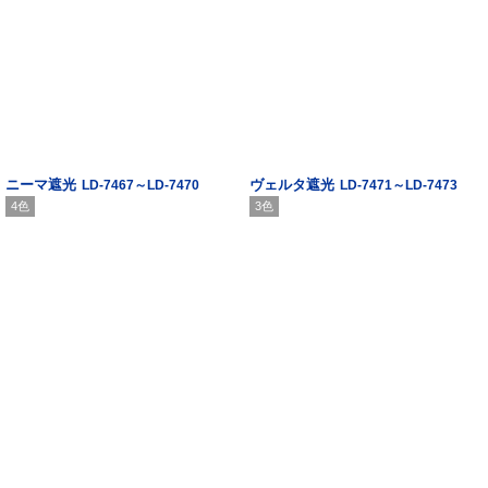
ニーマ遮光
ヴェルタ遮光
LD-7467～LD-7470
LD-7471～LD-7473
4色
3色