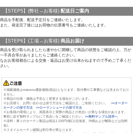
【STEP5】(弊社→お客様)
配送日ご案内
商品を手配後、配送予定日をご連絡いたします。
また、発送完了後にはお荷物の伝票番号もご連絡いたします。
【STEP6】(工場→お客様)
商品お届け
商品を受け取られましたら速やかに開梱して商品の状態をご確認の上、万が
一不具合等がありましたらご連絡ください。
なおお客様都合による交換・返品はお受け出来かねますので予めご了承くだ
さい。
※掲載価格はmatusou通販価格(税込)となります。取付費や工事費などは含まれており
ません。
※商品の仕様・価格は予告なく変更する場合がございます。
※お見積り、お問い合わせは採寸方法をご確認の上、ご依頼ください。
>>オーダー
カーテンの採寸方法
>>ローマンシェードの採寸方法
※お客様の環境により、画面表示と実際の商品との色合いが異なる場合があります。
事前に必ず無料サンプルにて色合いをご確認ください。
>>無料サンプル請求へ
※送料：東リのカーテン製品は税込1,100円/個口(北海道、沖縄および離島などは別料
金)。
※スタイルカーテン縫製は割引率が異なります。