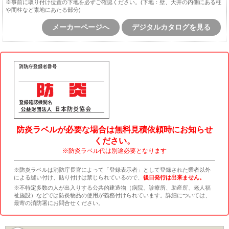
※事前に取り付け位置の下地を必ずご確認ください。(下地：壁、天井の内側にある柱
や間柱など素地にあたる部分)
メーカーページへ
デジタルカタログを見る
防炎ラベルが必要な場合は無料見積依頼時にお知らせ
ください。
※防炎ラベル代は別途必要となります
※防炎ラベルは消防庁長官によって「登録表示者」として登録された業者以外
による縫い付け、貼り付けは禁じられているので、
後日発行は出来ません。
※不特定多数の人が出入りする公共的建造物（病院、診療所、助産所、老人福
祉施設）などでは防炎物品の使用が義務付けられています。詳細については、
最寄の消防署にお問合せください。