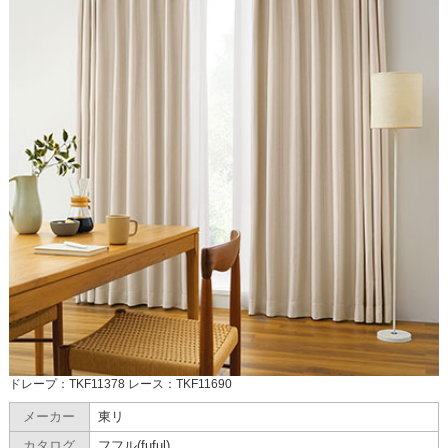
ドレープ：TKF11378 レース：TKF11690
メーカー
東リ
カタログ
フフル(fuful)