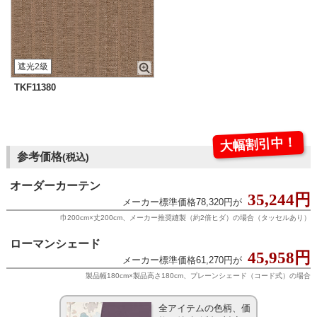
遮光2級
TKF11380
大幅割引中！
参考価格
(税込)
オーダーカーテン
35,244円
メーカー標準価格78,320円が
巾200cm×丈200cm、メーカー推奨縫製（約2倍ヒダ）の場合（タッセルあり）
ローマンシェード
45,958円
メーカー標準価格61,270円が
製品幅180cm×製品高さ180cm、プレーンシェード（コード式）の場合
全アイテムの色柄、価