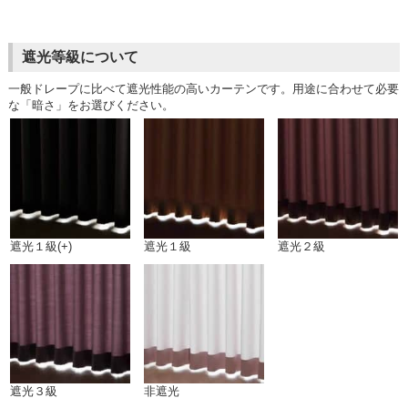
遮光等級について
一般ドレープに比べて遮光性能の高いカーテンです。用途に合わせて必要
な「暗さ」をお選びください。
遮光１級(+)
遮光１級
遮光２級
遮光３級
非遮光