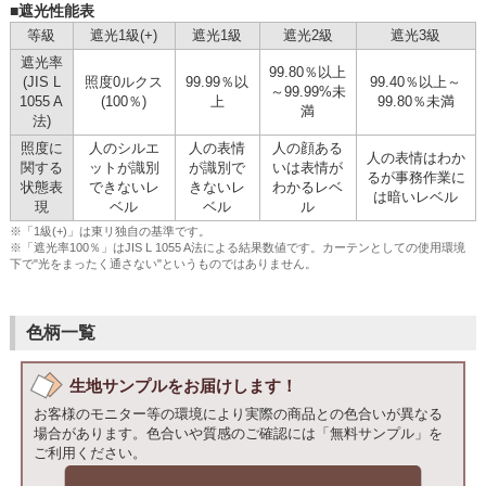
■遮光性能表
等級
遮光1級(+)
遮光1級
遮光2級
遮光3級
遮光率
99.80％以上
(JIS L
照度0ルクス
99.99％以
99.40％以上～
～99.99%未
1055 A
(100％)
上
99.80％未満
満
法)
照度に
人のシルエ
人の表情
人の顔ある
人の表情はわか
関する
ットが識別
が識別で
いは表情が
るが事務作業に
状態表
できないレ
きないレ
わかるレベ
は暗いレベル
現
ベル
ベル
ル
※「1級(+)」は東リ独自の基準です。
※「遮光率100％」はJIS L 1055 A法による結果数値です。カーテンとしての使用環境
下で"光をまったく通さない"というものではありません。
色柄一覧
生地サンプルをお届けします！
お客様のモニター等の環境により実際の商品との色合いが異なる
場合があります。色合いや質感のご確認には「無料サンプル」を
ご利用ください。