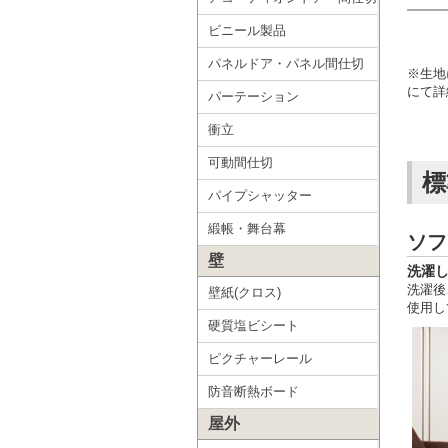
ビニール製品
パネルドア・パネル間仕切
※生地
にて詳
パーテーション
衝立
可動間仕切
標
パイプシャッター
緞帳・舞台幕
ソフ
壁
洗濯
洗濯後
壁紙(クロス)
使用し
硬質塩ビシート
ピクチャーレール
防音断熱ボード
屋外