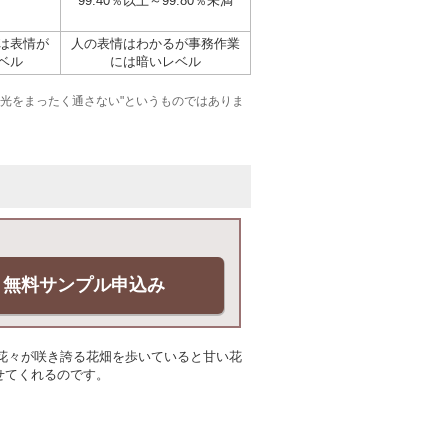
99.40％以上～99.80％未満
は表情が
人の表情はわかるが事務作業
ベル
には暗いレベル
下で"光をまったく通さない"というものではありま
無料サンプル申込み
ろ。美しい花々が咲き誇る花畑を歩いていると甘い花
せてくれるのです。