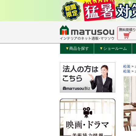
▼
商品を探す
▼
ショールーム
松装
>
松装
>