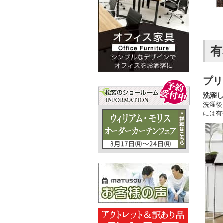
有
プリ
洗濯
洗濯後
には有