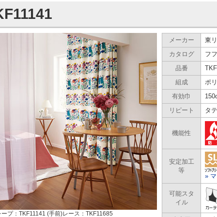
KF11141
メーカー
東
カタログ
フフル
品番
TKF
組成
ポリ
有効巾
150
リピート
タテ
機能性
安定加工
等
» 
可能スタ
イル
レープ：TKF11141 (手前)レース：TKF11685