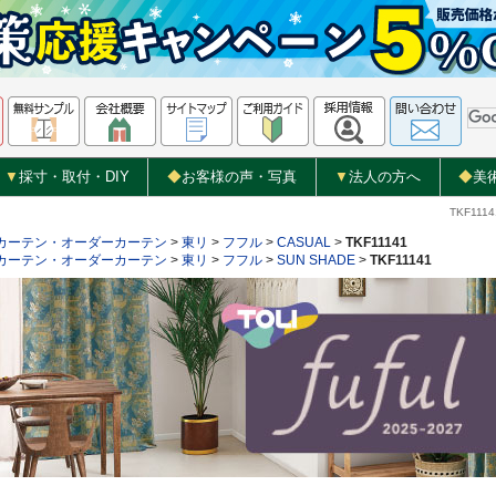
▼
採寸・取付・DIY
◆
お客様の声・写真
▼
法人の方へ
◆
美
TKF1
カーテン・オーダーカーテン
>
東リ
>
フフル
>
CASUAL
>
TKF11141
カーテン・オーダーカーテン
>
東リ
>
フフル
>
SUN SHADE
>
TKF11141