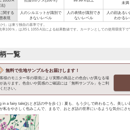
 L 1055 A
照度0ルクス(100％)
99.99％以上
未満
法)
に関する
人のシルエットが識別で
人の表情が識別でき
人の顔あるい
態表現
きないレベル
ないレベル
わかるレ
級(+)」は東リ独自の基準です。
光率100％」はJIS L 1055 A法による結果数値です。カーテンとしての使用環境
柄一覧
無料で
生地サンプルをお届けします！
客様のモニター等の環境により実際の商品との色合いが異なる場
があります。色合いや質感のご確認には「無料サンプル」をご利
ください。
king in a fairy tale(おとぎ話の中を歩く)：夏も、もう少しで終わるこ
が私をやさしく包みこんで、まるで、おとぎ話の世界にいるような気分にさ