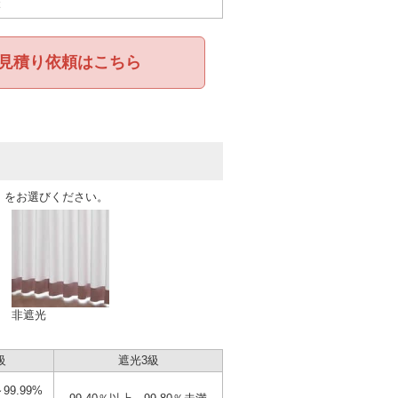
本
見積り依頼はこちら
」をお選びください。
非遮光
級
遮光3級
99.99%