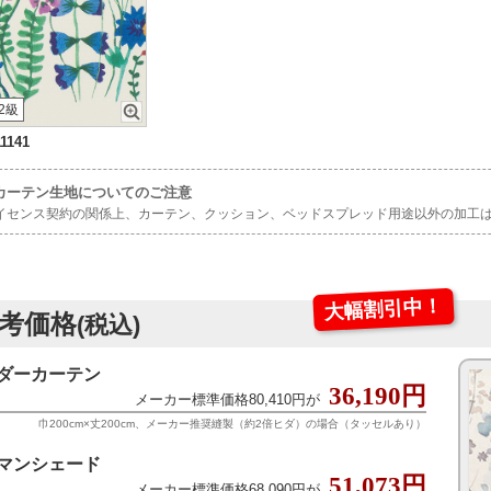
2級
1141
カーテン生地についてのご注意
イセンス契約の関係上、カーテン、クッション、ベッドスプレッド用途以外の加工
大幅割引中！
考価格
(税込)
ダーカーテン
36,190円
メーカー標準価格80,410円が
巾200cm×丈200cm、メーカー推奨縫製（約2倍ヒダ）の場合（タッセルあり）
マンシェード
51,073円
メーカー標準価格68,090円が