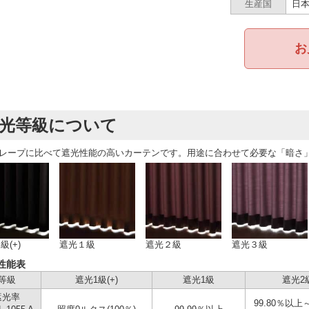
生産国
日
お
光等級について
レープに比べて遮光性能の高いカーテンです。用途に合わせて必要な「暗さ
級(+)
遮光１級
遮光２級
遮光３級
性能表
等級
遮光1級(+)
遮光1級
遮光2
遮光率
99.80％以上～