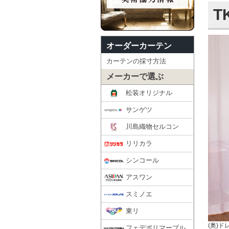
T
オーダーカーテン
カーテンの採寸方法
メーカーで選ぶ
松装オリジナル
サンゲツ
川島織物セルコン
リリカラ
シンコール
アスワン
スミノエ
東リ
(奥)ド
フェデポリマーブル