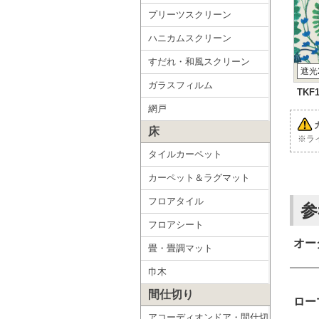
プリーツスクリーン
ハニカムスクリーン
すだれ・和風スクリーン
遮光
ガラスフィルム
TKF1
網戸
床
※ラ
タイルカーペット
カーペット＆ラグマット
フロアタイル
参
フロアシート
オー
畳・畳調マット
巾木
間仕切り
ロー
アコーディオンドア・間仕切