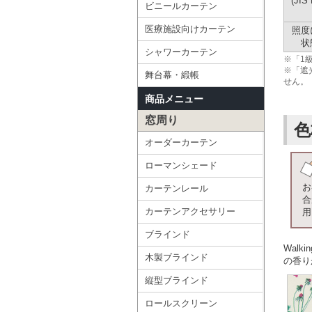
(JIS
ビニールカーテン
医療施設向けカーテン
照度
状
シャワーカーテン
※「1
※「遮
舞台幕・緞帳
せん。
商品メニュー
窓周り
色
オーダーカーテン
ローマンシェード
お
カーテンレール
合
カーテンアクセサリー
用
ブラインド
Wal
木製ブラインド
の香り
縦型ブラインド
ロールスクリーン