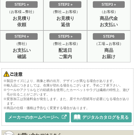
STEP1 »
STEP2 »
STEP3 »
（お客様→弊社）
（弊社→お客様）
（お客様）
お見積り
お見積り
商品代金
依頼
返信
お支払い
STEP4 »
STEP5 »
STEP6
（弊社）
（弊社→お客様）
（工場→お客様）
お支払い
配送日
商品
確認
ご案内
お届け
※製品サイズにより、画像と柄の出方、デザインが異なる場合があります。
※輸入品につきましては、在庫が切れる場合もございます。予めご了承下さい。
※ウールやアクリルなどの紡績糸を使用したカーペットやラグは繊維の特性上、遊び
毛が出ることがございます。
※変形加工は別途料金が発生します。また、原寸大の型紙等が必要になる場合があり
ます。
※商品の仕様・価格は予告なく変更する場合があります。
メーカーのホームページへ
デジタルカタログを見る