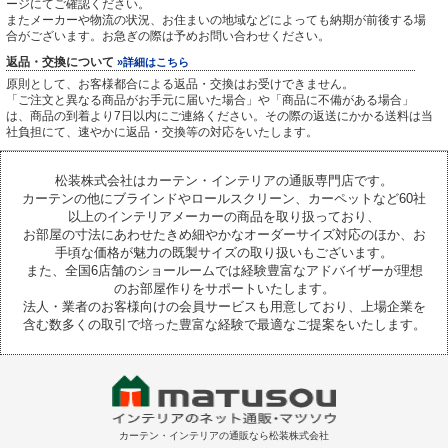
ージにてご確認ください。
またメーカーや物流の状況、お住まいの地域などによっても納期が前後する場
合がございます。お急ぎの際は予めお問い合わせください。
返品・交換について
»詳細はこちら
原則として、お客様都合による返品・交換はお受けできません。
「ご注文と異なる商品がお手元に届いた場合」や「商品に不備がある場合」
は、商品の到着より7日以内にご連絡ください。その際の返送にかかる送料は当
社負担にて、速やかに返品・交換等の対応をいたします。
松装株式会社はカーテン・インテリアの通販専門店です。
カーテンの他にブラインドやロールスクリーン、カーペットなど60社
以上のインテリアメーカーの商品を取り扱っており、
お部屋の寸法にあわせたきめ細やかなオーダーサイズ対応のほか、お
手頃な価格が魅力の既製サイズの取り扱いもございます。
また、全国6店舗のショールームでは経験豊富なアドバイザーが理想
のお部屋作りをサポートいたします。
法人・業者のお客様向けの会員サービスも用意しており、上場企業を
含む数多くの取引で培った豊富な経験で最適なご提案をいたします。
カーテン・インテリアの通販なら松装株式会社