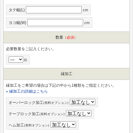
タテ幅(L)
cm
ヨコ幅(W)
cm
数量
（必須）
必要数量をご記入ください。
枚
縁加工
縁加工をご希望の場合は下記の中から1種類をご指定ください。
» 縁加工の詳細はこちら
オーバーロック加工
(有料オプション)
テープロック加工
(有料オプション)
ヘム加工
(有料オプション)