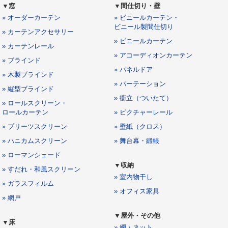
▼窓
▼間仕切り・壁
» オーダーカーテン
» ビニールカーテン・
ビニール製間仕切り
» カーテンアクセサリー
» ビニールカーテン
» カーテンレール
» アコーディオンカーテン
» ブラインド
» パネルドア
» 木製ブラインド
» パーテーション
» 縦型ブラインド
» 衝立（ついたて）
» ロールスクリーン・
ロールカーテン
» ピクチャーレール
» プリーツスクリーン
» 壁紙（クロス）
» ハニカムスクリーン
» 舞台幕・緞帳
» ローマンシェード
▼収納
» すだれ・和風スクリーン
» 室内物干し
» ガラスフィルム
» オフィス家具
» 網戸
▼屋外・その他
▼床
» 網・ネット