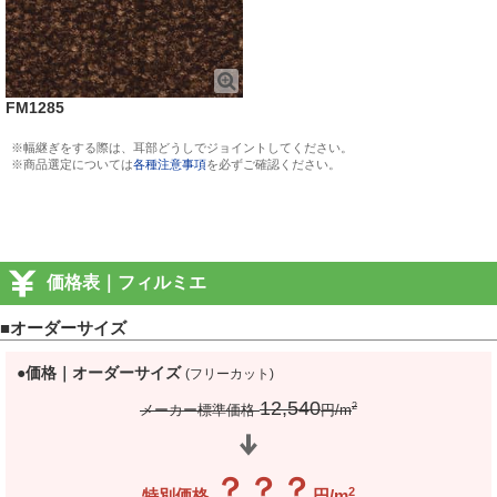
FM1285
※幅継ぎをする際は、耳部どうしでジョイントしてください。
※商品選定については
各種注意事項
を必ずご確認ください。
価格表｜フィルミエ
■オーダーサイズ
●価格｜オーダーサイズ
(フリーカット)
12,540
2
メーカー標準価格
円/m
？？？
2
特別価格
円/m