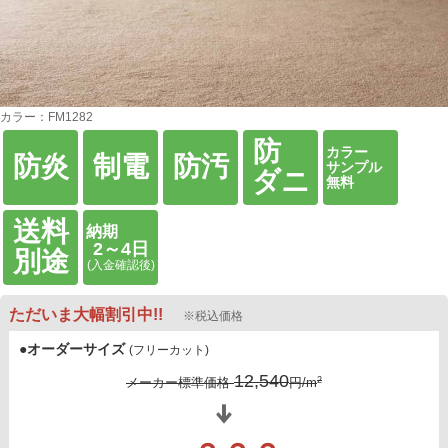
カラー：FM1282
防
カラー
防炎
制電
防汚
サンプル
ダニ
無料
送料
納期
2～4日
別途
(入金確認後)
ただいま大幅割引中!!
※税込価格
●オーダーサイズ
(フリーカット)
12,540
2
メーカー標準価格
円/m