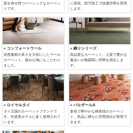
質を併せ持つベーシックなカーペッ
に表現。防汚加工で快適空間を実現
トです。
します。
» コンフォートウール
» 織りシリーズ
自然素材の良さを大切にしたウール
高品質なカーペット。上質で豊かな
カーペット。踏み心地にもこだわり
風合いが格調高い空間を演出しま
ました。
す。
» ロイヤルタイ
» バルザールA
タイ王国のカーペットブランドで
多色で華やかな柄表現のカーペッ
す。外資系ホテルに多く採用されて
ト。気品に満ちた空間演出が実現で
います。
きます。