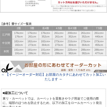
【参考】畳サイズ一覧表
2畳
3畳
長4畳
4.5畳
長4.5畳
6畳
7.5畳
176cm×
176cm×
176cm×
261cm×
200cm×
261cm×
261cm×
江戸間
176cm
261cm
352cm
261cm
352cm
352cm
440cm
182cm×
182cm×
182cm×
273cm×
210cm×
273cm×
273cm×
中京間
182cm
273cm
364cm
273cm
364cm
364cm
455cm
191cm×
191cm×
191cm×
286cm×
220cm×
286cm×
286cm×
本間
191cm
286cm
382cm
286cm
382cm
382cm
477cm
～ 【イージーオーダー対応】お部屋のカタチにあわせてカット加工い
たします ～
■縁加工について
東リ・カーペットでは、カーペットを置敷きやラグ用途でご使用の際
に、端部のほつれを防止するため、以下の加工をロールカーペット発注