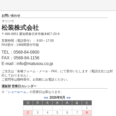
お問い合わせ
マツソウ
松装株式会社
〒486-0851 愛知県春日井市篠木町7-20-9
営業時間（電話受付）： 9:00～17:00
FAX受付：24時間受付可能
TEL：0568-84-0800
FAX：0568-84-1156
E-mail : info@matusou.co.jp
ご注文は「各種フォーム・メール・FAX」にて受付いたします（電話注文には対
応しておりません）。
ご質問等は随時受付。お気軽にお電話ください。
通販部 営業日カレンダー
※「
ショールーム
」の営業日は異なります。
2026年8月
<<
>>
日
月
火
水
木
金
土
1
2
3
4
5
6
7
8