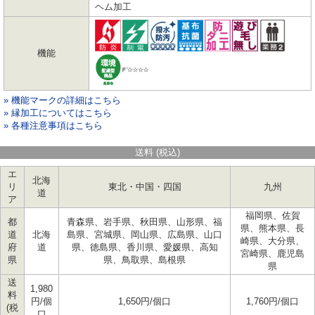
ヘム加工
機能
» 機能マークの詳細はこちら
» 縁加工についてはこちら
» 各種注意事項はこちら
送料 (税込)
エ
北海
リ
東北・中国・四国
九州
道
ア
福岡県、佐賀
都
青森県、岩手県、秋田県、山形県、福
県、熊本県、長
道
北海
島県、宮城県、岡山県、広島県、山口
崎県、大分県、
府
道
県、徳島県、香川県、愛媛県、高知
宮崎県、鹿児島
県
県、鳥取県、島根県
県
送
1,980
料
円/個
1,650円/個口
1,760円/個口
(税
口