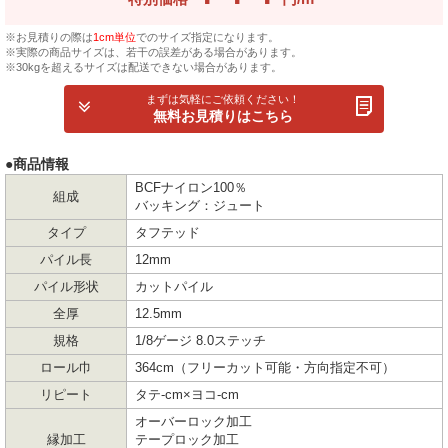
※お見積りの際は
1cm単位
でのサイズ指定になります。
※実際の商品サイズは、若干の誤差がある場合があります。
※30kgを超えるサイズは配送できない場合があります。
まずは気軽にご依頼ください！
無料お見積りはこちら
●商品情報
BCFナイロン100％
組成
バッキング：ジュート
タイプ
タフテッド
パイル長
12mm
パイル形状
カットパイル
全厚
12.5mm
規格
1/8ゲージ 8.0ステッチ
ロール巾
364cm（フリーカット可能・方向指定不可）
リピート
タテ-cm×ヨコ-cm
オーバーロック加工
縁加工
テープロック加工