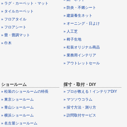
» ラグ・カーペット・マット
» 防炎・不燃シート
» タイルカーペット
» 建築養生ネット
» フロアタイル
» オーニング・日よけ
» フロアシート
» 人工芝
» 畳・畳調マット
» 椅子生地
» 巾木
» 松装オリジナル商品
» 業務用インテリア
» アウトレットセール
ショールーム
採寸・取付・DIY
» 松装のショールームの特長
» プロが教える！インテリアDIY
» 東京ショールーム
» マツソウコラム
» 青山ショールーム
» 採寸方法・測り方
» 横浜ショールーム
» 訪問取付サービス
» 名古屋ショールーム