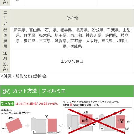
込)
エ
リ
その他
ア
都
新潟県、富山県、石川県、福井県、長野県、茨城県、千葉県、山梨
道
県、群馬県、栃木県、埼玉県、東京都、神奈川県、静岡県、岐阜
府
県、愛知県、三重県、滋賀県、京都府、大阪府、奈良県、和歌山
県
県、兵庫県
送
料
1,540円/個口
(税
込)
※沖縄・離島などは別料金
カット方法｜フィルミエ