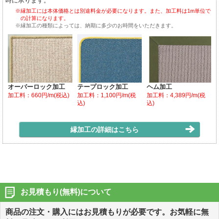
時に承ります。
※縁加工には本体価格とは別途料金が必要になります。また、加工料は1m単位で
の計算になります。
※縁加工の種類によっては、納期に多少のお時間をいただきます。
オーバーロック加工
テープロック加工
ヘム加工
加工料：660円/m(税込)
加工料：1,100円/m(税
加工料：4,389円/m(税
込)
込)
縁加工の詳細はこちら
お見積もり(無料)について
商品の注文・購入にはお見積もりが必要です。お気軽に無