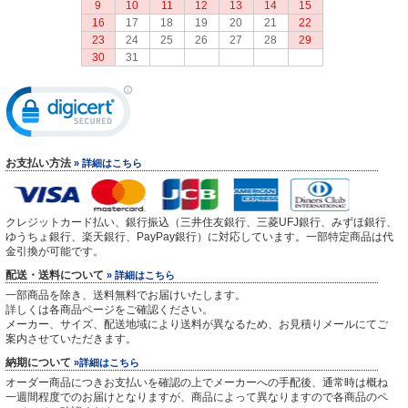
9
10
11
12
13
14
15
16
17
18
19
20
21
22
23
24
25
26
27
28
29
30
31
お支払い方法
» 詳細はこちら
クレジットカード払い、銀行振込（三井住友銀行、三菱UFJ銀行、みずほ銀行、
ゆうちょ銀行、楽天銀行、PayPay銀行）に対応しています。一部特定商品は代
金引換が可能です。
配送・送料について
» 詳細はこちら
一部商品を除き、送料無料でお届けいたします。
詳しくは各商品ページをご確認ください。
メーカー、サイズ、配送地域により送料が異なるため、お見積りメールにてご
案内させていただきます。
納期について
»詳細はこちら
オーダー商品につきお支払いを確認の上でメーカーへの手配後、通常時は概ね
一週間程度でのお届けとなりますが、商品によって異なりますので各商品のペ